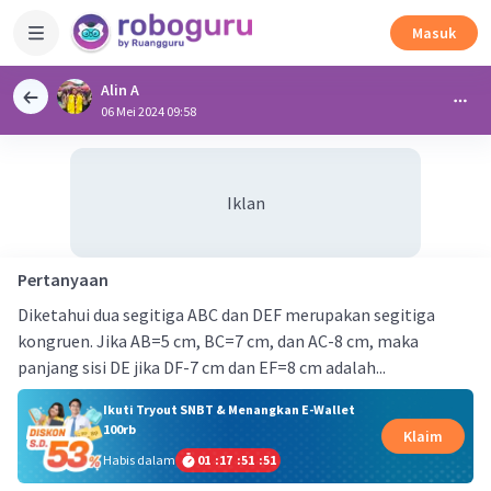
Masuk
Alin A
06 Mei 2024 09:58
Iklan
Pertanyaan
Diketahui dua segitiga ABC dan DEF merupakan segitiga
kongruen. Jika AB=5 cm, BC=7 cm, dan AC-8 cm, maka
panjang sisi DE jika DF-7 cm dan EF=8 cm adalah...
Ikuti Tryout SNBT & Menangkan E-Wallet
100rb
Klaim
Habis dalam
01
:
17
:
51
:
51