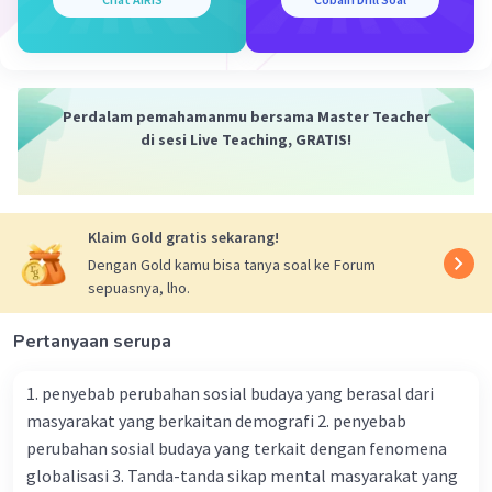
Dari informasi yang diberikan, kita tahu bahwa:
- DF = 7 cm
- EF = 8 cm
Perdalam pemahamanmu bersama Master Teacher
Sehingga, panjang sisi DE = AB = 5 cm.
di sesi Live Teaching, GRATIS!
Jadi, panjang sisi DE pada segitiga DEF adalah 5 cm.
·
2.5
(
4
)
Balas
Beri Rating
Klaim Gold gratis sekarang!
Dengan Gold kamu bisa tanya soal ke Forum
sepuasnya, lho.
Pertanyaan serupa
1. penyebab perubahan sosial budaya yang berasal dari
Iklan
masyarakat yang berkaitan demografi 2. penyebab
perubahan sosial budaya yang terkait dengan fenomena
globalisasi 3. Tanda-tanda sikap mental masyarakat yang