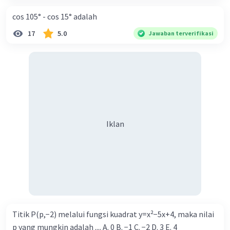
cos 105° - cos 15° adalah
17
5.0
Jawaban terverifikasi
Iklan
Titik P(p,−2) melalui fungsi kuadrat y=x²−5x+4, maka nilai
p yang mungkin adalah .... A. 0 B. −1 C. −2 D. 3 E. 4