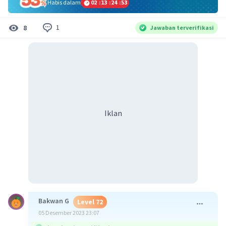
Habis dalam
02
:
13
:
24
:
53
1
8
Jawaban terverifikasi
Iklan
Bakwan G
Level 72
05 Desember 2023 23:07