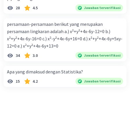
28
4.5
Jawaban terverifikasi
persamaan-persamaan berikut yang merupakan
persamaan lingkaran adalah a.) x²+y²+4x-6y-12=0 b.)
x²+y²+4x-6y-16=0 c.) x²-y²+4x-6y+16=0 d.) x²+y²+4x-6y+5xy-
12=0 e.) x²+y²+4x-6y+13=0
34
3.0
Jawaban terverifikasi
Apa yang dimaksud dengan Statistika?
15
4.2
Jawaban terverifikasi