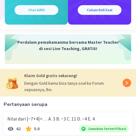
(11 + r)² = 256
√((11 + r)²) = √(256)
Chat AiRIS
Cobain Drill Soal
11 + r = 16
r = 16 - 11 =
5 cm →
Jari jari lingkaran yang
lainnya adalah 5 cm.
Perdalam pemahamanmu bersama Master Teacher
Selesai :D 🙏
di sesi Live Teaching, GRATIS!
·
4.0
(
2
)
Balas
Beri Rating
Klaim Gold gratis sekarang!
Dengan Gold kamu bisa tanya soal ke Forum
sepuasnya, lho.
Pertanyaan serupa
Iklan
Nilai dari |−7+4|=… A. 3 B. −3 C. 11 D. −4 E. 4
62
5.0
Jawaban terverifikasi