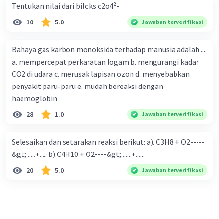
Tentukan nilai dari biloks c2o4²-
10
5.0
Jawaban terverifikasi
Bahaya gas karbon monoksida terhadap manusia adalah ....
a. mempercepat perkaratan logam b. mengurangi kadar
CO2 di udara c. merusak lapisan ozon d. menyebabkan
penyakit paru-paru e. mudah bereaksi dengan
haemoglobin
28
1.0
Jawaban terverifikasi
Selesaikan dan setarakan reaksi berikut: a). C3H8 + O2-----
&gt; .....+..... b).C4H10 + O2----&gt;.......+......
20
5.0
Jawaban terverifikasi