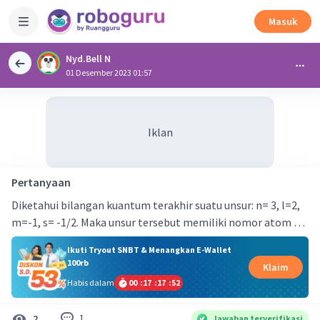
Masuk
Nyd.Bell N
01 Desember 2023 01:57
Iklan
Pertanyaan
Diketahui bilangan kuantum terakhir suatu unsur: n= 3, l=2,
m=-1, s= -1/2. Maka unsur tersebut memiliki nomor atom …
Ikuti Tryout SNBT & Menangkan E-Wallet
100rb
Klaim
Habis dalam
00
:
17
:
17
:
52
1
2
Jawaban terverifikasi