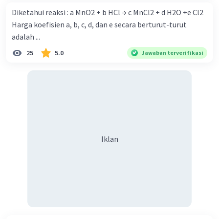
Diketahui reaksi : a MnO2 + b HCl → c MnCl2 + d H2O +e Cl2
Harga koefisien a, b, c, d, dan e secara berturut-turut
adalah ...
25
5.0
Jawaban terverifikasi
Iklan