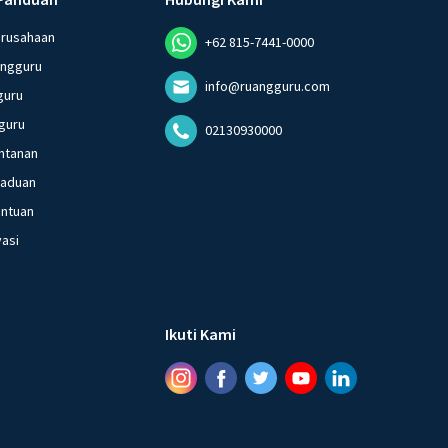
erusahaan
+62 815-7441-0000
angguru
info@ruangguru.com
guru
guru
02130930000
ntanan
gaduan
entuan
vasi
Ikuti Kami