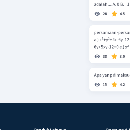
adalah .... A. 0 B. −1
Beri R
28
4.5
persamaan-persam
a.) x²+y²+4x-6y-12
6y+5xy-1
38
3.0
Apa yang dimaksud
15
4.2
u
Produk Lainnya
Bantuan & 