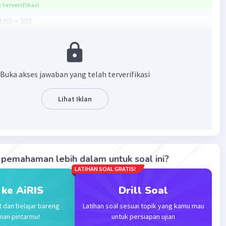
terverifikasi
U50 = 201
Buka akses jawaban yang telah terverifikasi
isan aritmatika
Lihat Iklan
 - 1) b
inasikan U10 dengan U5
9b = 41
b = 21-
pemahaman lebih dalam untuk soal ini?
————
LATIHAN SOAL GRATIS!
 ke AiRIS
Drill Soal
t dan belajar bareng
Latihan soal sesuai topik yang kamu mau
 b ke U5
man pintarmu!
untuk persiapan ujian