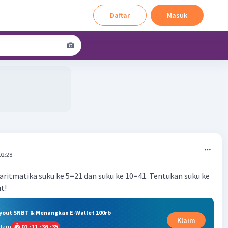
Daftar
Masuk
02:28
 aritmatika suku ke 5=21 dan suku ke 10=41. Tentukan suku ke
t!
ryout SNBT & Menangkan E-Wallet 100rb
Klaim
alam
01
:
11
:
36
:
35