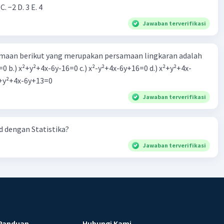
 C. −2 D. 3 E. 4
·
0.0
(
0
)
Balas
ating
Jawaban terverifikasi
aan berikut yang merupakan persamaan lingkaran adalah
=0 b.) x²+y²+4x-6y-16=0 c.) x²-y²+4x-6y+16=0 d.) x²+y²+4x-
2=0 e.) x²+y²+4x-6y+13=0
Jawaban terverifikasi
 dengan Statistika?
Jawaban terverifikasi
Panduan
Hubungi Kami