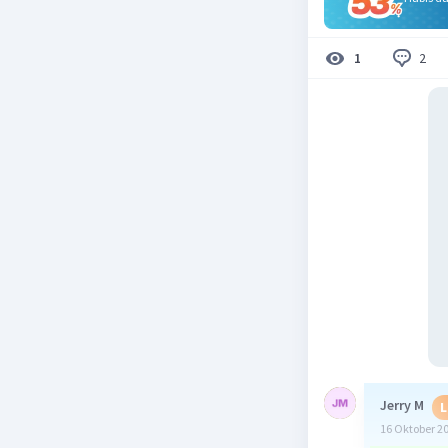
2
1
Jerry M
L
16 Oktober 2