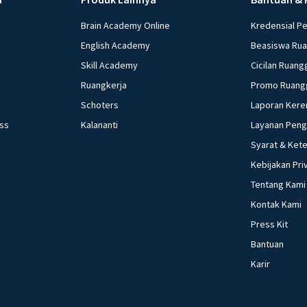
Brain Academy Online
Kredensial P
English Academy
Beasiswa Ru
Skill Academy
Cicilan Ruang
Ruangkerja
Promo Ruang
Schoters
Laporan Kere
ess
Kalananti
Layanan Pen
Syarat & Ket
Kebijakan Pri
Tentang Kami
Kontak Kami
Press Kit
Bantuan
Karir