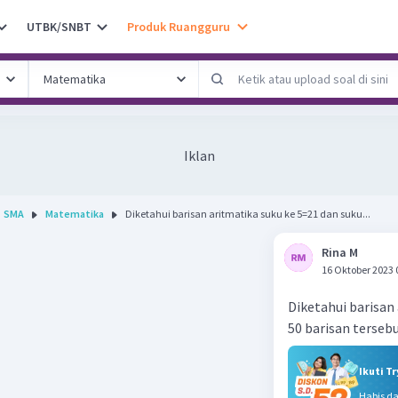
UTBK/SNBT
Produk Ruangguru
Iklan
SMA
Matematika
Diketahui barisan aritmatika suku ke 5=21 dan suku...
Rina M
16 Oktober 2023 
Diketahui barisan
50 barisan tersebu
Ikuti T
Habis d