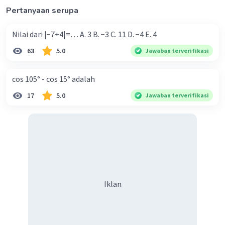
Pertanyaan serupa
Nilai dari |−7+4|=… A. 3 B. −3 C. 11 D. −4 E. 4
63
5.0
Jawaban terverifikasi
cos 105° - cos 15° adalah
17
5.0
Jawaban terverifikasi
Iklan