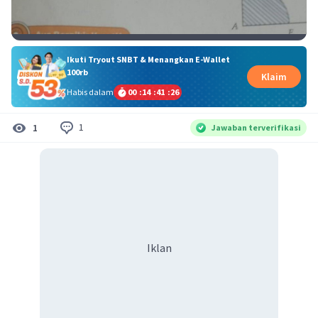
Ikuti Tryout SNBT & Menangkan E-Wallet
100rb
Klaim
Habis dalam
00
:
14
:
41
:
26
1
1
Jawaban terverifikasi
Iklan