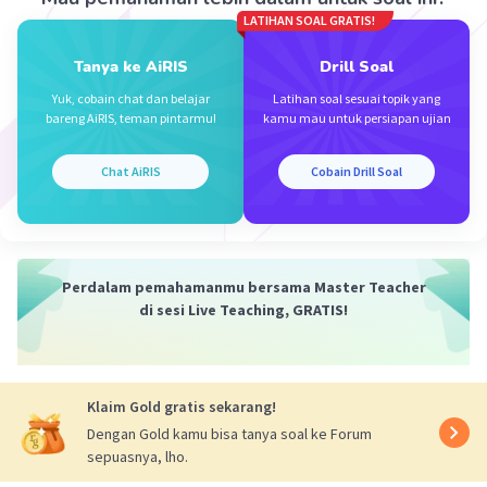
LATIHAN SOAL GRATIS!
Tanya ke AiRIS
Drill Soal
Yuk, cobain chat dan belajar
Latihan soal sesuai topik yang
Iklan
bareng AiRIS, teman pintarmu!
kamu mau untuk persiapan ujian
Chat AiRIS
Cobain Drill Soal
Perdalam pemahamanmu bersama Master Teacher
di sesi Live Teaching, GRATIS!
Klaim Gold gratis sekarang!
Dengan Gold kamu bisa tanya soal ke Forum
sepuasnya, lho.