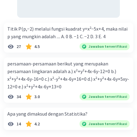
Titik P(p,−2) melalui fungsi kuadrat y=x²−5x+4, maka nilai
p yang mungkin adalah .... A. 0 B. −1 C. −2 D. 3 E. 4
27
4.5
Jawaban terverifikasi
persamaan-persamaan berikut yang merupakan
persamaan lingkaran adalah a.) x²+y²+4x-6y-12=0 b.)
x²+y²+4x-6y-16=0 c.) x²-y²+4x-6y+16=0 d.) x²+y²+4x-6y+5xy-
12=0 e.) x²+y²+4x-6y+13=0
34
3.0
Jawaban terverifikasi
Apa yang dimaksud dengan Statistika?
14
4.2
Jawaban terverifikasi