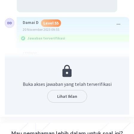
Damai D
Level 55
20 November 2023 09:55
Jawaban terverifikasi
cmiww
Buka akses jawaban yang telah terverifikasi
Lihat Iklan
·
5.0
(
1
)
Balas
Beri Rating
Mau pemahaman lebih dalam untuk soal ini?