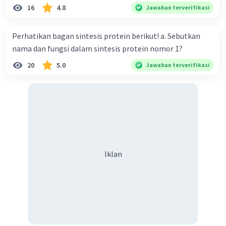
16
4.8
Jawaban terverifikasi
Izlaroaina I
Level 17
21 Desember 2023 04:57
Perhatikan bagan sintesis protein berikut! a. Sebutkan
Jawaban terverifikasi
nama dan fungsi dalam sintesis protein nomor 1?
semoga dapat dipahami
Iklan
20
5.0
Jawaban terverifikasi
Iklan
·
0.0
(
0
)
Balas
Beri Rating