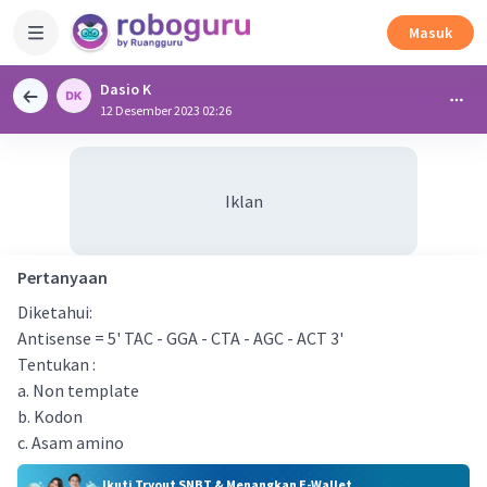
Masuk
Dasio K
12 Desember 2023 02:26
Iklan
Pertanyaan
Diketahui:
Antisense = 5' TAC - GGA - CTA - AGC - ACT 3'
Tentukan :
a. Non template
b. Kodon
c. Asam amino
Ikuti Tryout SNBT & Menangkan E-Wallet