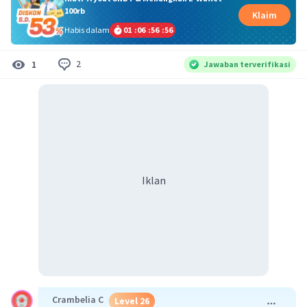
100rb
Klaim
Habis dalam
01
:
06
:
56
:
56
2
1
Jawaban terverifikasi
Iklan
Crambelia C
Level 26