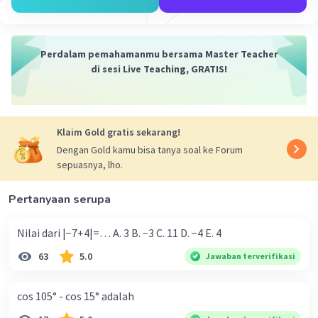
Perdalam pemahamanmu bersama Master Teacher
di sesi Live Teaching, GRATIS!
Klaim Gold gratis sekarang!
Dengan Gold kamu bisa tanya soal ke Forum
sepuasnya, lho.
Pertanyaan serupa
Nilai dari |−7+4|=… A. 3 B. −3 C. 11 D. −4 E. 4
63
5.0
Jawaban terverifikasi
cos 105° - cos 15° adalah