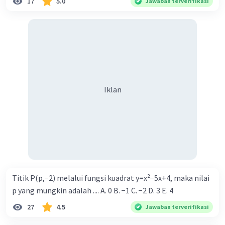
17
5.0
Jawaban terverifikasi
Iklan
Titik P(p,−2) melalui fungsi kuadrat y=x²−5x+4, maka nilai
p yang mungkin adalah .... A. 0 B. −1 C. −2 D. 3 E. 4
27
4.5
Jawaban terverifikasi