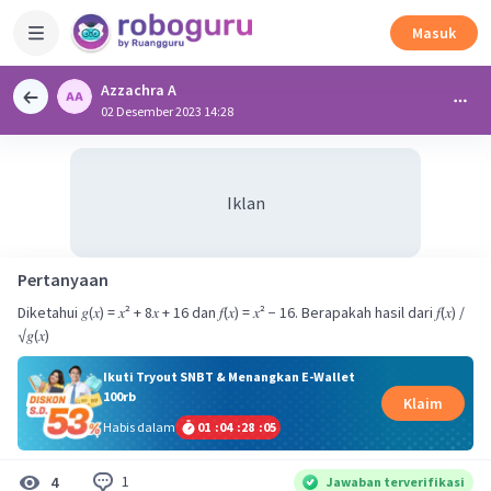
Masuk
Azzachra A
02 Desember 2023 14:28
Iklan
Pertanyaan
Diketahui 𝑔(𝑥) = 𝑥² + 8𝑥 + 16 dan 𝑓(𝑥) = 𝑥² − 16. Berapakah hasil dari 𝑓(𝑥) /
Ikuti Tryout SNBT & Menangkan E-Wallet
100rb
Klaim
Habis dalam
01
:
04
:
28
:
04
1
4
Jawaban terverifikasi