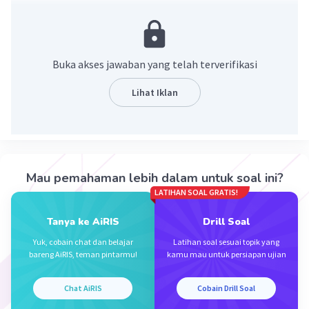
2
2
• a
- b
= (a + b) (a - b)
2
2
2
• (a + b)
= a
+ 2ab + b
f(x) / √g(x)
Buka akses jawaban yang telah terverifikasi
2
2
= (x
- 16) / √(x
+ 8x + 16)
2
= (x + 4) (x - 4) / √(x + 4)
Lihat Iklan
= (x + 4) (x - 4) / (x + 4)
= x - 4
·
0.0
(
0
)
Balas
Beri Rating
Mau pemahaman lebih dalam untuk soal ini?
LATIHAN SOAL GRATIS!
Tanya ke AiRIS
Drill Soal
Yuk, cobain chat dan belajar
Latihan soal sesuai topik yang
bareng AiRIS, teman pintarmu!
kamu mau untuk persiapan ujian
Iklan
Chat AiRIS
Cobain Drill Soal