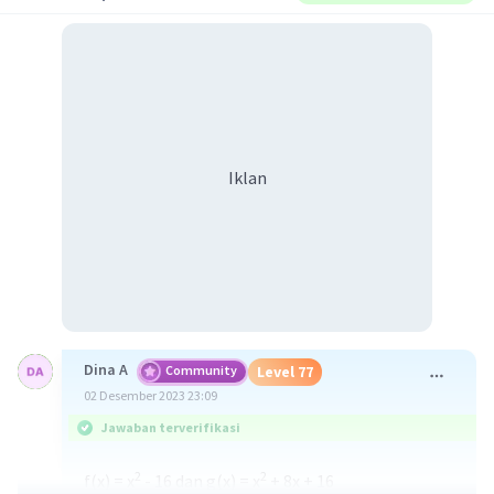
Iklan
Dina A
Community
Level 77
02 Desember 2023 23:09
Jawaban terverifikasi
2
2
f(x) = x
- 16 dan g(x) = x
+ 8x + 16