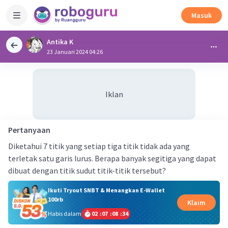
Masuk
Antika K
23 Januari 2024 04:26
Iklan
Pertanyaan
Diketahui 7 titik yang setiap tiga titik tidak ada yang
terletak satu garis lurus. Berapa banyak segitiga yang dapat
dibuat dengan titik sudut titik-titik tersebut?
Ikuti Tryout SNBT & Menangkan E-Wallet
100rb
Klaim
Habis dalam
02
:
07
:
08
:
33