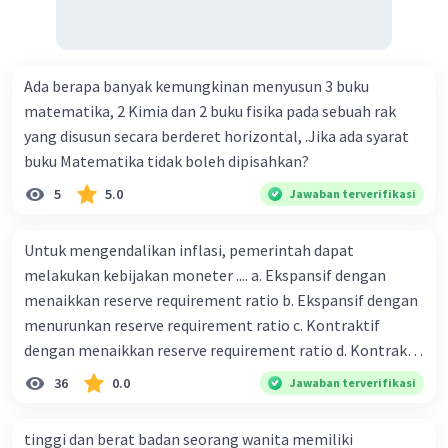
Ada berapa banyak kemungkinan menyusun 3 buku
matematika, 2 Kimia dan 2 buku fisika pada sebuah rak
yang disusun secara berderet horizontal, .Jika ada syarat
buku Matematika tidak boleh dipisahkan?
5
5.0
Jawaban terverifikasi
Untuk mengendalikan inflasi, pemerintah dapat
melakukan kebijakan moneter .... a. Ekspansif dengan
menaikkan reserve requirement ratio b. Ekspansif dengan
menurunkan reserve requirement ratio c. Kontraktif
dengan menaikkan reserve requirement ratio d. Kontraktif
dengan menurunkan reserve requirement ratio e.
36
0.0
Jawaban terverifikasi
Ekspansif dengan menaikkan tingkat diskonto Bila Bank
Indonesia melakukan kebijakan moneter ekspansif,
tinggi dan berat badan seorang wanita memiliki