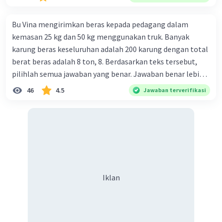
Bu Vina mengirimkan beras kepada pedagang dalam
kemasan 25 kg dan 50 kg menggunakan truk. Banyak
karung beras keseluruhan adalah 200 karung dengan total
berat beras adalah 8 ton, 8. Berdasarkan teks tersebut,
pilihlah semua jawaban yang benar. Jawaban benar lebih
dari satu. Banyak karung beras kemasan 25 kg adalah 50
46
4.5
Jawaban terverifikasi
buah. Banyak karung beras kemasan 50 kg adalah 150
buah. Total berat beras dalam kemasan 25 kg adalah 2
ton. Perbandingan berat beras kemasan 25 kg dan 50 kg
dalam truk adalah 1: 3. 9. Berdasarkan teks tersebut, jika
biaya setiap beras karung kecil adalah Rp7.500 dan karung
besar Rp14.000, berapakah biaya angkut semua beras yang
harus dibayar oleh Bu Vina? A. Rp2.540.000 C. Rp2.312.000 B.
Iklan
Rp2.475.000 D. Rp2.280.000