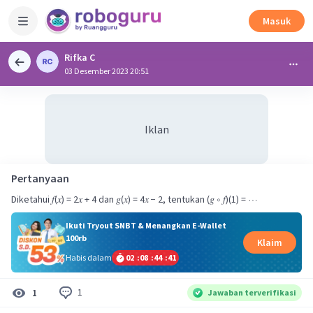
Masuk
Rifka C
03 Desember 2023 20:51
Iklan
Pertanyaan
Diketahui 𝑓(𝑥) = 2𝑥 + 4 dan 𝑔(𝑥) = 4𝑥 − 2, tentukan (𝑔 ∘ 𝑓)(1) = ⋯
Ikuti Tryout SNBT & Menangkan E-Wallet
100rb
Klaim
Habis dalam
02
:
08
:
44
:
40
1
1
Jawaban terverifikasi