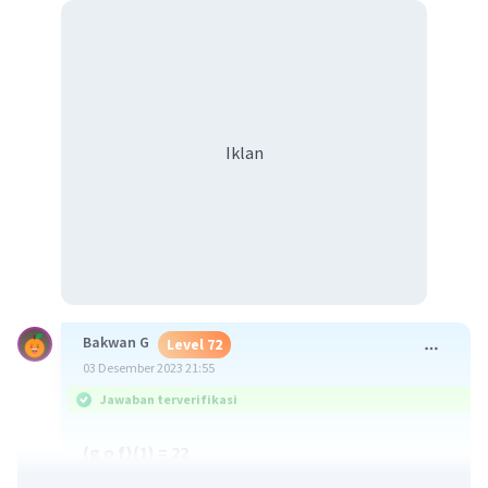
Iklan
Bakwan G
Level 72
03 Desember 2023 21:55
Jawaban terverifikasi
(g o f)(1) = 22