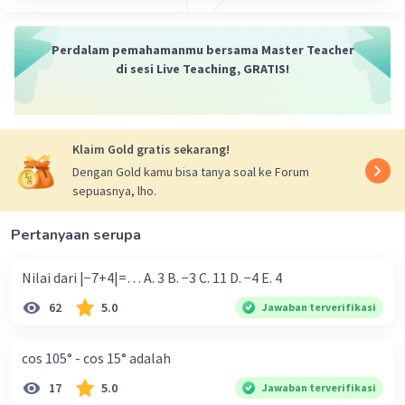
(g o f)(1) = 22
Selesai :D 🙏
Perdalam pemahamanmu bersama Master Teacher
di sesi Live Teaching, GRATIS!
·
0.0
(
0
)
Balas
Beri Rating
Klaim Gold gratis sekarang!
Dengan Gold kamu bisa tanya soal ke Forum
sepuasnya, lho.
Pertanyaan serupa
Iklan
Nilai dari |−7+4|=… A. 3 B. −3 C. 11 D. −4 E. 4
62
5.0
Jawaban terverifikasi
cos 105° - cos 15° adalah
17
5.0
Jawaban terverifikasi