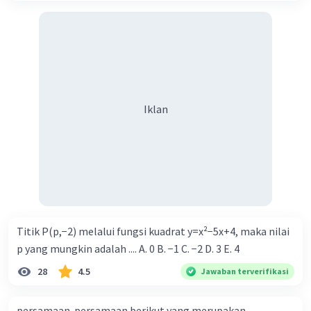
Iklan
Titik P(p,−2) melalui fungsi kuadrat y=x²−5x+4, maka nilai
p yang mungkin adalah .... A. 0 B. −1 C. −2 D. 3 E. 4
28
4.5
Jawaban terverifikasi
persamaan-persamaan berikut yang merupakan