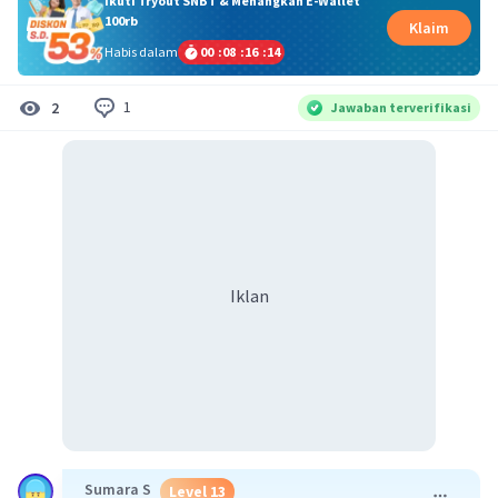
Ikuti Tryout SNBT & Menangkan E-Wallet
100rb
Klaim
Habis dalam
00
:
08
:
16
:
14
1
2
Jawaban terverifikasi
Iklan
Sumara S
Level 13