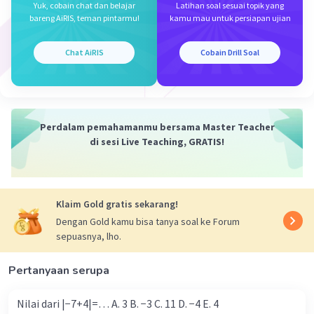
Yuk, cobain chat dan belajar
Latihan soal sesuai topik yang
bareng AiRIS, teman pintarmu!
kamu mau untuk persiapan ujian
semoga membantu.
Chat AiRIS
Cobain Drill Soal
·
5.0
(
2
)
Balas
Beri Rating
Perdalam pemahamanmu bersama Master Teacher
di sesi Live Teaching, GRATIS!
Iklan
Klaim Gold gratis sekarang!
Dengan Gold kamu bisa tanya soal ke Forum
sepuasnya, lho.
Pertanyaan serupa
Nilai dari |−7+4|=… A. 3 B. −3 C. 11 D. −4 E. 4