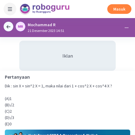
Masuk
Mochammad R
21 Desember 2023 14:51
Iklan
Pertanyaan
Dik : sin X + sin^2 X = 1, maka nilai dari 1 + cos^2 X + cos^4 X ?
(A)1
(B)√2
(C)2
(D)√3
(E)0