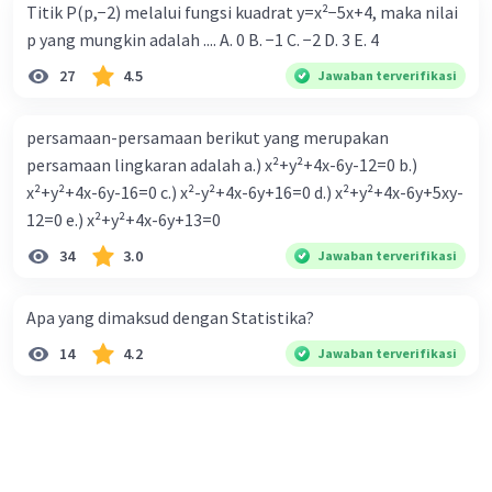
Titik P(p,−2) melalui fungsi kuadrat y=x²−5x+4, maka nilai
p yang mungkin adalah .... A. 0 B. −1 C. −2 D. 3 E. 4
27
4.5
Jawaban terverifikasi
persamaan-persamaan berikut yang merupakan
persamaan lingkaran adalah a.) x²+y²+4x-6y-12=0 b.)
x²+y²+4x-6y-16=0 c.) x²-y²+4x-6y+16=0 d.) x²+y²+4x-6y+5xy-
12=0 e.) x²+y²+4x-6y+13=0
34
3.0
Jawaban terverifikasi
Apa yang dimaksud dengan Statistika?
14
4.2
Jawaban terverifikasi