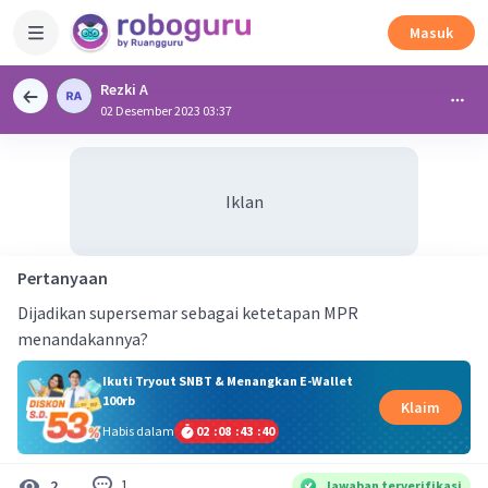
Masuk
Rezki A
02 Desember 2023 03:37
Iklan
Pertanyaan
Dijadikan supersemar sebagai ketetapan MPR
menandakannya?
Ikuti Tryout SNBT & Menangkan E-Wallet
100rb
Klaim
Habis dalam
02
:
08
:
43
:
40
1
2
Jawaban terverifikasi