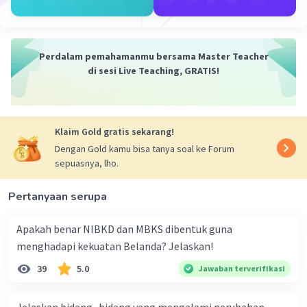
berkedudukan sebagai kepala pemerintahan. Kondisi
tersebut memunculkan paradigma dualisme·
kepemimpinan dalam negara. Meskipun demikian,
kedudukan Presiden Soekarno dalam pemerintahan
Perdalam pemahamanmu bersama Master Teacher
semakin lemah. Hal ini ditandai dengan ditolaknya pidato
di sesi Live Teaching, GRATIS!
pertanggungjawaban Presiden Soekarno (Nawaksara)
oleh MPRS atas serangkaian kekacauan peristiwa yang
terjadi.
Klaim Gold gratis sekarang!
Dengan demikian, jawabannya adalah Keluasan
Dengan Gold kamu bisa tanya soal ke Forum
wewenang Letjen Soeharto juga didukung dengan
sepuasnya, lho.
pemberlakuan Supersemar sebagai ketetapan (Tap)
MPRS sehingga secara hukum Letjen Soeharto memiliki
kedudukan setara dengan Presiden Soekarno, yaitu
Pertanyaan serupa
mandataris MPRS.
Apakah benar NIBKD dan MBKS dibentuk guna
menghadapi kekuatan Belanda? Jelaskan!
·
5.0
(
1
)
Balas
Beri Rating
39
5.0
Jawaban terverifikasi