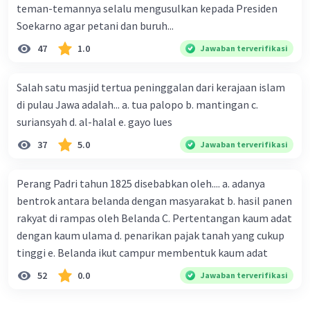
teman-temannya selalu mengusulkan kepada Presiden
Soekarno agar petani dan buruh...
47
1.0
Jawaban terverifikasi
Salah satu masjid tertua peninggalan dari kerajaan islam
di pulau Jawa adalah... a. tua palopo b. mantingan c.
suriansyah d. al-halal e. gayo lues
37
5.0
Jawaban terverifikasi
Perang Padri tahun 1825 disebabkan oleh.... a. adanya
bentrok antara belanda dengan masyarakat b. hasil panen
rakyat di rampas oleh Belanda C. Pertentangan kaum adat
dengan kaum ulama d. penarikan pajak tanah yang cukup
tinggi e. Belanda ikut campur membentuk kaum adat
52
0.0
Jawaban terverifikasi