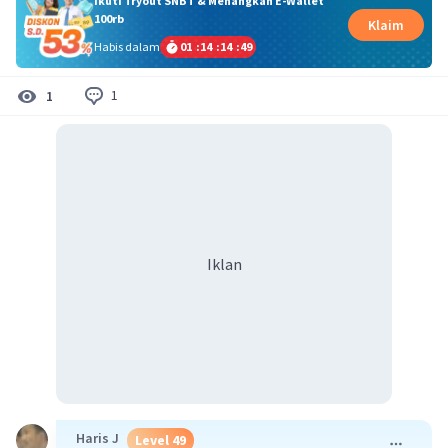
Ikuti Tryout SNBT & Menangkan E-Wallet
100rb
Klaim
Habis dalam
01
:
14
:
14
:
49
1
1
Iklan
Haris J
Level 49