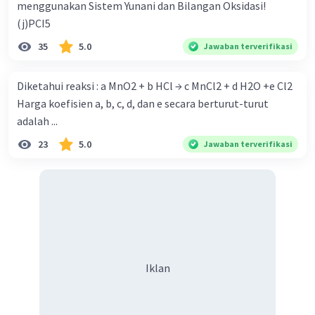
menggunakan Sistem Yunani dan Bilangan Oksidasi!
(j)PCI5
35
5.0
Jawaban terverifikasi
Diketahui reaksi : a MnO2 + b HCl → c MnCl2 + d H2O +e Cl2
Harga koefisien a, b, c, d, dan e secara berturut-turut
adalah ...
23
5.0
Jawaban terverifikasi
Iklan