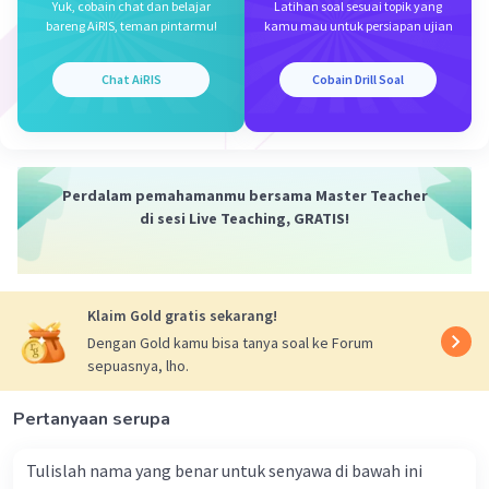
Yuk, cobain chat dan belajar
Latihan soal sesuai topik yang
bareng AiRIS, teman pintarmu!
kamu mau untuk persiapan ujian
·
5.0
(
1
)
Balas
Beri Rating
Chat AiRIS
Cobain Drill Soal
Perdalam pemahamanmu bersama Master Teacher
di sesi Live Teaching, GRATIS!
Iklan
Klaim Gold gratis sekarang!
Dengan Gold kamu bisa tanya soal ke Forum
sepuasnya, lho.
Pertanyaan serupa
Tulislah nama yang benar untuk senyawa di bawah ini