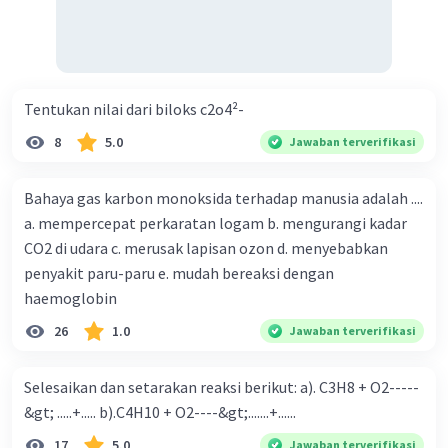
Tentukan nilai dari biloks c2o4²-
8
5.0
Jawaban terverifikasi
Bahaya gas karbon monoksida terhadap manusia adalah ....
a. mempercepat perkaratan logam b. mengurangi kadar
CO2 di udara c. merusak lapisan ozon d. menyebabkan
penyakit paru-paru e. mudah bereaksi dengan
haemoglobin
26
1.0
Jawaban terverifikasi
Selesaikan dan setarakan reaksi berikut: a). C3H8 + O2-----
&gt; .....+..... b).C4H10 + O2----&gt;.......+......
17
5.0
Jawaban terverifikasi