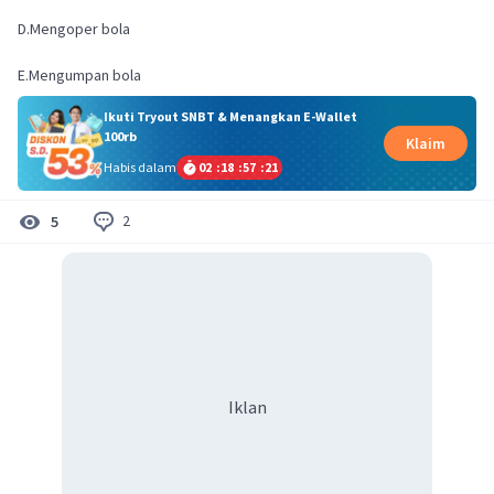
D.Mengoper bola
E.Mengumpan bola
Ikuti Tryout SNBT & Menangkan E-Wallet
100rb
Klaim
Habis dalam
02
:
18
:
57
:
21
2
5
Iklan