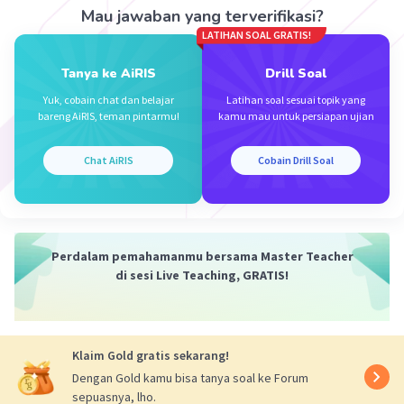
25 Desember 2023 11:42
Mau jawaban yang terverifikasi?
A. membakar base
LATIHAN SOAL GRATIS!
Tanya ke AiRIS
Drill Soal
Yuk, cobain chat dan belajar
Latihan soal sesuai topik yang
bareng AiRIS, teman pintarmu!
kamu mau untuk persiapan ujian
Chat AiRIS
Cobain Drill Soal
Perdalam pemahamanmu bersama Master Teacher
di sesi Live Teaching, GRATIS!
Klaim Gold gratis sekarang!
Dengan Gold kamu bisa tanya soal ke Forum
sepuasnya, lho.