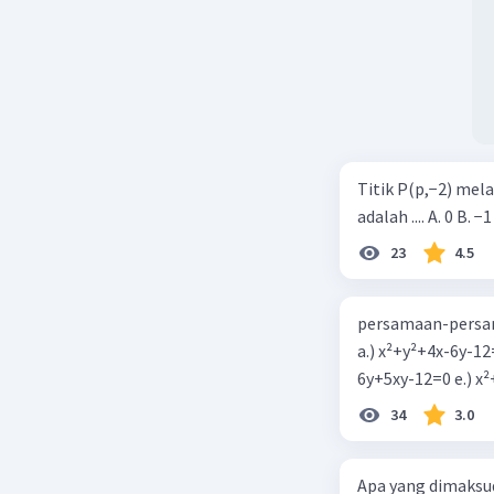
Titik P(p,−2) mel
adalah .... A. 0 B. −1
23
4.5
persamaan-persam
a.) x²+y²+4x-6y-12
6y+5xy-1
34
3.0
Apa yang dimaksud