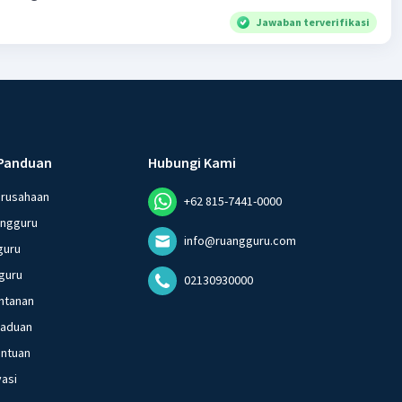
Jawaban terverifikasi
Panduan
Hubungi Kami
erusahaan
+62 815-7441-0000
angguru
info@ruangguru.com
guru
guru
02130930000
ntanan
gaduan
entuan
vasi