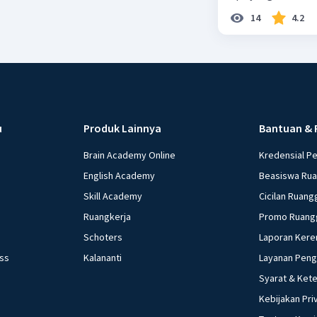
14
4.2
u
Produk Lainnya
Bantuan & 
Brain Academy Online
Kredensial P
English Academy
Beasiswa Ru
Skill Academy
Cicilan Ruang
Ruangkerja
Promo Ruang
Schoters
Laporan Kere
ess
Kalananti
Layanan Pen
Syarat & Ket
Kebijakan Pri