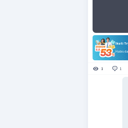
Ikuti T
Habis d
1
1