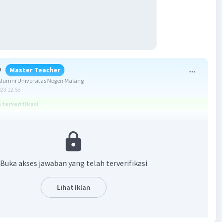
h
Master Teacher
umni Universitas Negeri Malang
023 12:53
terverifikasi
-5/4
Buka akses jawaban yang telah terverifikasi
maan kuadrat ax² + bx + c = 0 dan x1 dan x2 adalah akar-
samaanya maka
-b/a dan x1.x2 = c/a
Lihat Iklan
x² + px + 4 = 0 maka