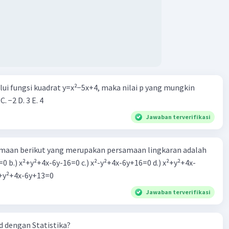
Iklan
alui fungsi kuadrat y=x²−5x+4, maka nilai p yang mungkin
 C. −2 D. 3 E. 4
Jawaban terverifikasi
aan berikut yang merupakan persamaan lingkaran adalah
=0 b.) x²+y²+4x-6y-16=0 c.) x²-y²+4x-6y+16=0 d.) x²+y²+4x-
2=0 e.) x²+y²+4x-6y+13=0
Jawaban terverifikasi
 dengan Statistika?