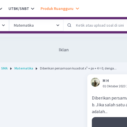
UTBK/SNBT
Produk Ruangguru
Iklan
SMA
Matematika
Diberikan persamaan kuadrat x² + px + 4 = 0, denga...
M H
01 Oktober 2023 
Diberikan persama
b. Jika salah satu 
adalah...