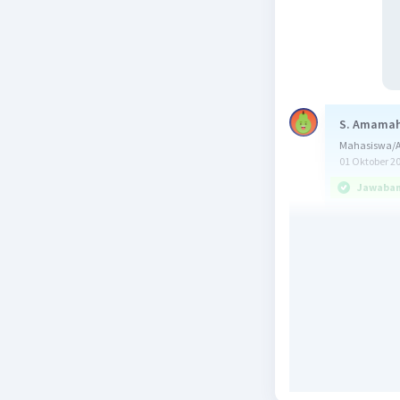
S. Amama
Mahasiswa/Al
01 Oktober 2
Jawaban 
Jawaban: 
ingat!
Jika persa
akar per
x1 + x2 = 
Diketahui 