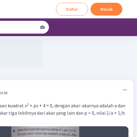
Daftar
Masuk
10:58
an kuadrat x² + px + 4 = 0, dengan akar-akarnya adalah a dan
akar tiga lebihnya dari akar yang lain dan p > 0, nilai 1/a + 1/b