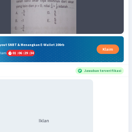
ryout SNBT & Menangkan E-Wallet 100rb
Klaim
alam
01
:
06
:
29
:
33
Jawaban terverifikasi
Iklan