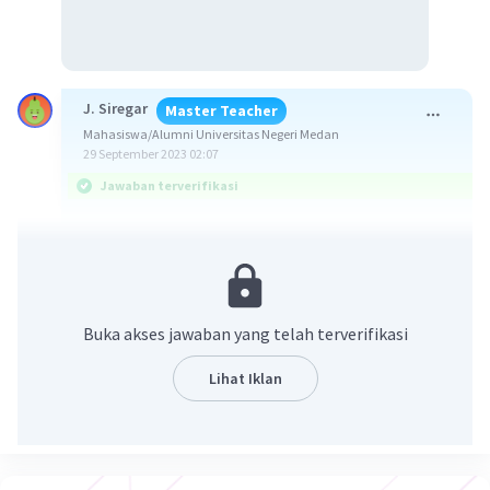
J. Siregar
Master Teacher
Mahasiswa/Alumni Universitas Negeri Medan
29 September 2023 02:07
Jawaban terverifikasi
Jawaban yang benar adalah E.
Unsur transisi memiliki beberapa biloks. Untuk
menentukan spesi dengan biloks yang mungkin
Buka akses jawaban yang telah terverifikasi
maka diperlukan beberapa aturan biloks yang
berlaku umum yaitu:
Lihat Iklan
Biloks O dalam senyawa = 0
Jumlah biloks atom-atom dalam ion
poliatomik = muatan