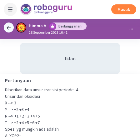
Masuk
Himma A
Berlangganan
28 September 2023 10:41
Iklan
Pertanyaan
Diberikan data unsur transisi periode -4
Unsur dan oksidasi
X --> 3
Y --> +2 +3 +4
R --> +1 +2 +3 +4 +5
T --> +2 +4 +5 +6 +7
Spesi yg mungkin ada adalah
A. XO^2+