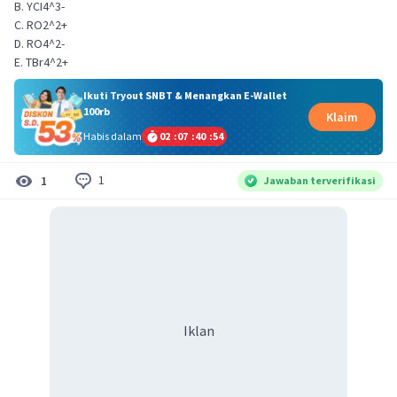
B. YCI4^3-
C. RO2^2+
D. RO4^2-
E. TBr4^2+
Ikuti Tryout SNBT & Menangkan E-Wallet
100rb
Klaim
Habis dalam
02
:
07
:
40
:
54
1
1
Jawaban terverifikasi
Iklan