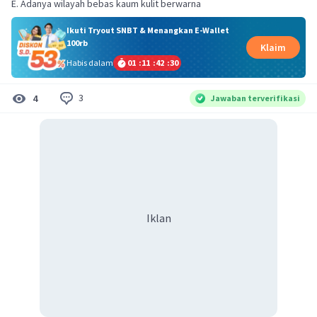
E. Adanya wilayah bebas kaum kulit berwarna
Ikuti Tryout SNBT & Menangkan E-Wallet
100rb
Klaim
Habis dalam
01
:
11
:
42
:
30
3
4
Jawaban terverifikasi
Iklan