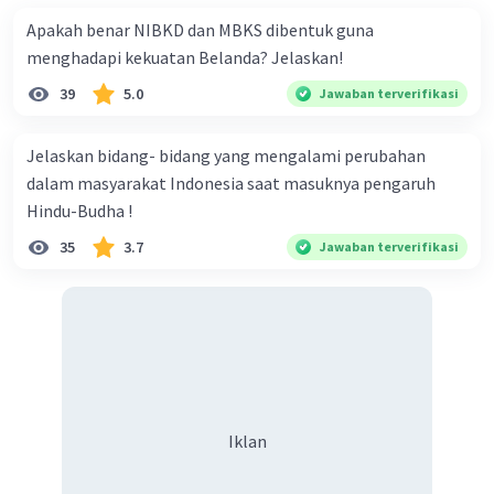
dampak tidak langsung dari peristiwa ...
Apakah benar NIBKD dan MBKS dibentuk guna
menghadapi kekuatan Belanda? Jelaskan!
·
0.0
(
0
)
Balas
Beri Rating
39
5.0
Jawaban terverifikasi
Jelaskan bidang- bidang yang mengalami perubahan
dalam masyarakat Indonesia saat masuknya pengaruh
Hindu-Budha !
35
3.7
Jawaban terverifikasi
Iklan