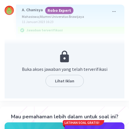
A. Chanisya
Robo Expert
Mahasiswa/Alumni Universitas Brawijaya
11 Januari 2023 16:23
Jawaban terverifikasi
Jawaban yang benar adalah B. Afrikaner
berkuasa dan memiliki supremasi atas kulit
putih.
Buka akses jawaban yang telah terverifikasi
Daniel F. Manan di Afrika Selatan
memberlakukan sistem Segregasi (Pemisahan
Lihat Iklan
Total) Apartheid. Periode pertama dikenal
dengan baaskap, dimana pada periode ini
Afrikaner berkuasa dan memiliki supremasi atas
kulit putih. Apartheid menyebabkan orang-
orang kulit hitam dan Asia dipindahkan secara
Mau pemahaman lebih dalam untuk soal ini?
paksa dari tempat tinggal kaum kulit putih ke
LATIHAN SOAL GRATIS!
tempat yang jauh dari pusat pemukiman, pusat