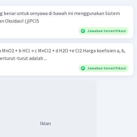
ng benar untuk senyawa di bawah ini menggunakan Sistem
n Oksidasi! (j)PCI5
Jawaban terverifikasi
 a MnO2 + b HCl → c MnCl2 + d H2O +e Cl2 Harga koefisien a, b,
berturut-turut adalah ...
Jawaban terverifikasi
Iklan