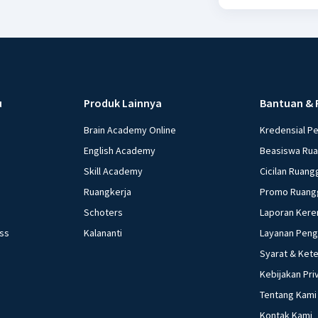
u
Produk Lainnya
Bantuan & 
Brain Academy Online
Kredensial P
English Academy
Beasiswa Ru
Skill Academy
Cicilan Ruang
Ruangkerja
Promo Ruang
Schoters
Laporan Kere
ess
Kalananti
Layanan Pen
Syarat & Ket
Kebijakan Pri
Tentang Kami
Kontak Kami