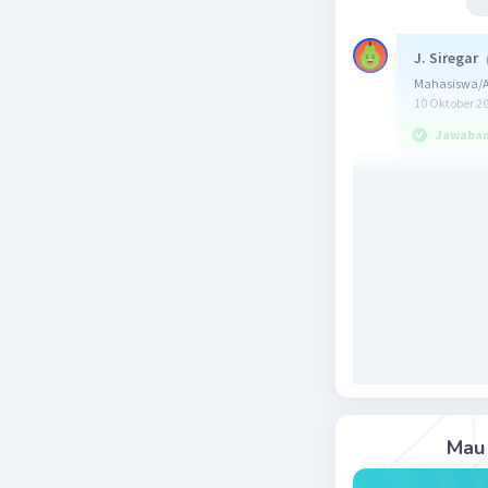
J. Siregar
Mahasiswa/A
10 Oktober 2
Jawaban 
Jawaban y
Senyawa i
terbentuk
dan anion
Contoh ke
K₂O, Al₂O₃
1) K₂O, t
2) Al₂O₃ 
3) SrF₂ t
Mau 
Jadi, kel