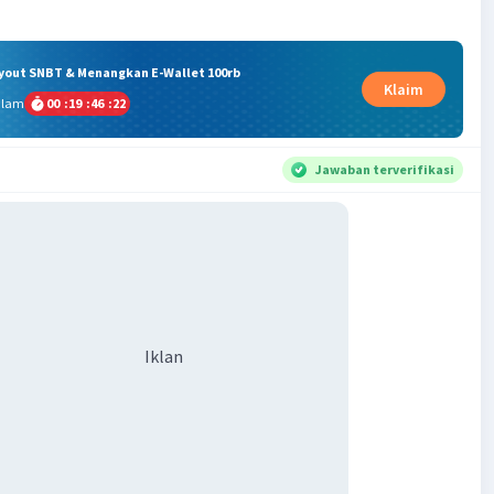
ryout SNBT & Menangkan E-Wallet 100rb
Klaim
alam
00
:
19
:
46
:
21
Jawaban terverifikasi
Iklan