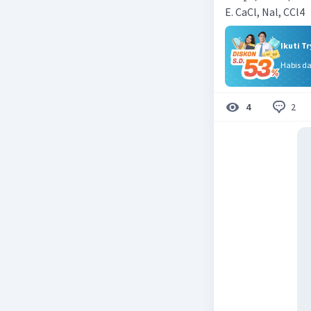
E. CaCl, Nal, CCl4
Ikuti T
Habis d
2
4