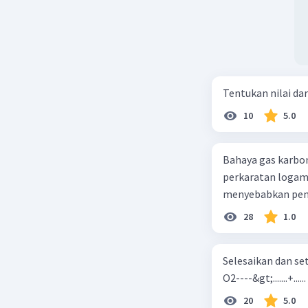
Tentukan nilai dar
10
5.0
Bahaya gas karbon mon
perkaratan logam b. mengurangi kadar CO2 di udara c. merusak lapisan ozon
28
1.0
Selesaikan dan seta
O2----&gt;.......+......
20
5.0