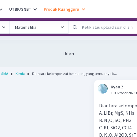
UTBK/SNBT
Produk Ruangguru
Iklan
SMA
Kimia
Diantara kelompok zat berikut ini, yang semuanya b...
Ryan Z
10 Oktober 2023 
Diantara kelompok
A. LIBr, MgS, NHs
B. N₂O, SO, PH3
C. KI, SiO2, CCl4
D. K₂O, Al2O3, SrF