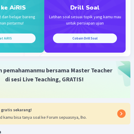
 ke AiRIS
Drill Soal
t dan belajar bareng
Latihan soal sesuai topik yang kamu mau
·
5.0
(
2
)
Balas
ating
man pintarmu!
untuk persiapan ujian
at AiRIS
Cobain Drill Soal
vel 2
023 14:49
a D
m pemahamanmu bersama Master Teacher
Iklan
·
0.0
(
0
)
Balas
ating
di sesi Live Teaching, GRATIS!
 gratis sekarang!
d kamu bisa tanya soal ke Forum sepuasnya, lho.
a