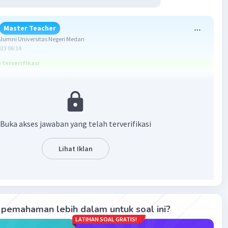
Master Teacher
lumni Universitas Negeri Medan
023 06:14
terverifikasi
ang benar adalah D.
on terbentuk dari adanya ikatan ion yaitu ikatan kimia yang
 dari adanya serah terima elektron antara kation (logam)
Buka akses jawaban yang telah terverifikasi
 ya (nonlogam) melalui gaya elektrostatik.
Lihat Iklan
lompok senyawa yang terbentuk dari ikatan ion adalah
, SrF₂.
erbentuk dari ikatan antara logam K dan nonlogam O.
terbentuk dari ikatan antara logam Al dan O.
erbentuk dari ikatan antara logam Sr dan nonlogam F.
pemahaman lebih dalam untuk soal ini?
LATIHAN SOAL GRATIS!
ompok senyawa yang memiliki ikatan ion adalah K₂O, Al₂O₃,