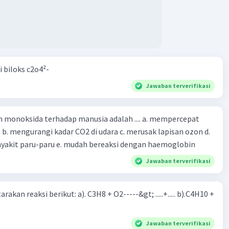
i biloks c2o4²-
Jawaban terverifikasi
oksida terhadap manusia adalah .... a. mempercepat
 d.
menyebabkan penyakit paru-paru e. mudah bereaksi dengan haemoglobin
Jawaban terverifikasi
rakan reaksi berikut: a). C3H8 + O2-----&gt; .....+..... b).C4H10 +
Jawaban terverifikasi