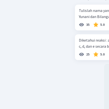
Tulislah nama ya
Yunani dan Bilanga
35
5.0
Diketahui reaksi :
c, d, dan e secara 
25
5.0