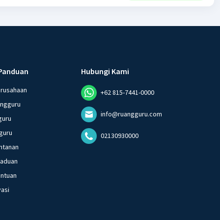
Panduan
Hubungi Kami
erusahaan
+62 815-7441-0000
angguru
info@ruangguru.com
guru
guru
02130930000
ntanan
gaduan
entuan
vasi