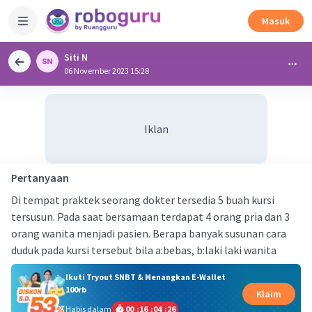
Masuk
Siti N
06 November 2023 15:28
Iklan
Pertanyaan
Di tempat praktek seorang dokter tersedia 5 buah kursi
tersusun. Pada saat bersamaan terdapat 4 orang pria dan 3
orang wanita menjadi pasien. Berapa banyak susunan cara
duduk pada kursi tersebut bila a:bebas, b:laki laki wanita
Ikuti Tryout SNBT & Menangkan E-Wallet
100rb
Klaim
Habis dalam
00
:
16
:
04
:
25