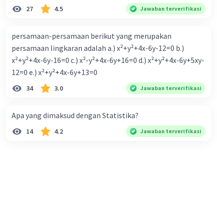
27
4.5
Jawaban terverifikasi
persamaan-persamaan berikut yang merupakan
persamaan lingkaran adalah a.) x²+y²+4x-6y-12=0 b.)
Iklan
x²+y²+4x-6y-16=0 c.) x²-y²+4x-6y+16=0 d.) x²+y²+4x-6y+5xy-
12=0 e.) x²+y²+4x-6y+13=0
34
3.0
Jawaban terverifikasi
Apa yang dimaksud dengan Statistika?
14
4.2
Jawaban terverifikasi