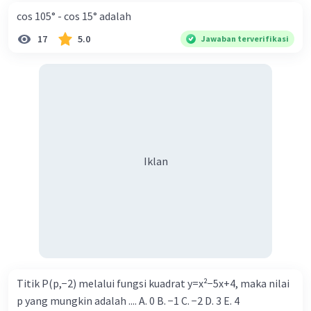
dengan memperhatikan jenis kelamin adalah 4 x
cos 105° - cos 15° adalah
3 = 12.
17
5.0
Jawaban terverifikasi
Jadi, ada 12 susunan cara duduk pada kursi
tersebut jika susunan duduk memperhatikan
jenis kelamin.
Saya harap penjelasan ini membantu! Jika Anda
memiliki pertanyaan lain, jangan ragu untuk
bertanya.
Iklan
Penjelasan dengan langkah-langkah:
caranya di dunia atas (bikin jawaban ini terbaik)
semoga membantu ya
·
0.0
(
0
)
Balas
Beri Rating
Titik P(p,−2) melalui fungsi kuadrat y=x²−5x+4, maka nilai
p yang mungkin adalah .... A. 0 B. −1 C. −2 D. 3 E. 4