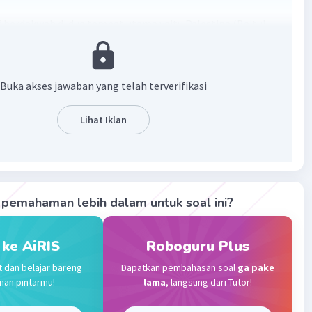
f berdakwah di dua tempat utama yaitu Palestina (Baitul
n Mesir.
·
5.0
(
2
)
Balas
ating
Buka akses jawaban yang telah terverifikasi
Lihat Iklan
Level 1
024 12:37
terverifikasi
f AS berdakwah di 2 tempat yaitu PALESTINA(BAITUL
Iklan
 Nabi Yusuf AS berdakwah untuk bangsa Kan'an dan Firaun
pemahaman lebih dalam untuk soal ini?
 ke AiRIS
Roboguru Plus
·
5.0
(
1
)
Balas
ating
t dan belajar bareng
Dapatkan pembahasan soal
ga pake
man pintarmu!
lama
, langsung dari Tutor!