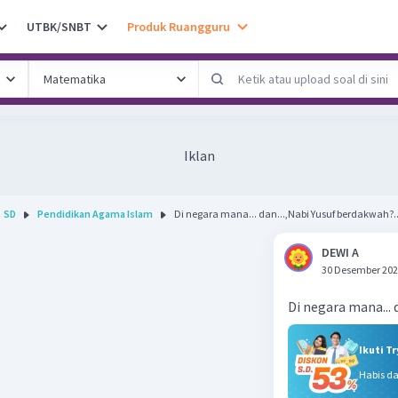
UTBK/SNBT
Produk Ruangguru
Iklan
SD
Pendidikan Agama Islam
Di negara mana... dan...,Nabi Yusuf berdakwah?..
DEWI A
30 Desember 202
Di negara mana... 
Ikuti T
Habis d