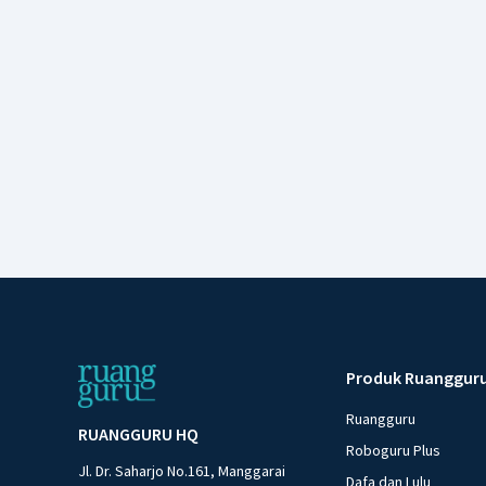
Produk Ruanggur
Ruangguru
RUANGGURU HQ
Roboguru Plus
Jl. Dr. Saharjo No.161, Manggarai
Dafa dan Lulu