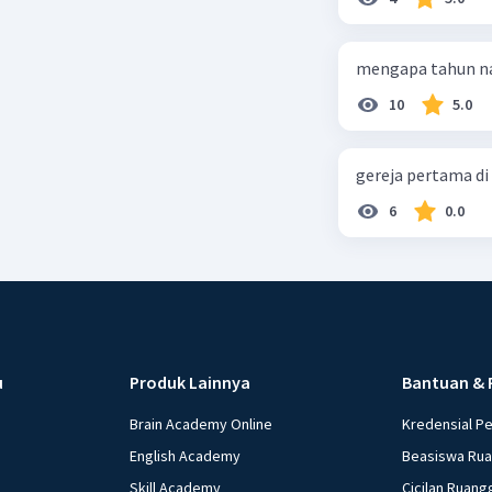
mengapa tahun na
10
5.0
gereja pertama di
6
0.0
u
Produk Lainnya
Bantuan & 
Brain Academy Online
Kredensial P
English Academy
Beasiswa Ru
Skill Academy
Cicilan Ruang