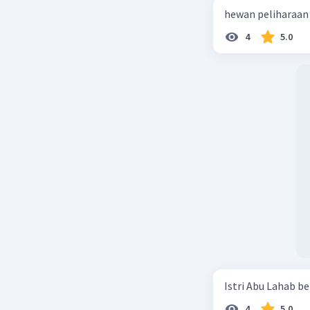
4
5.0
Istri Abu Lahab be
4
5.0