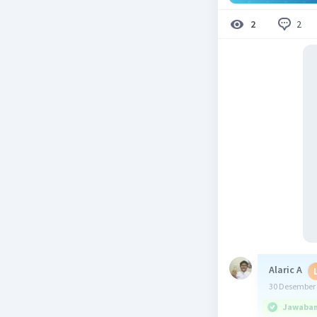
2
2
Alaric A
30 Desember 
Jawaban 