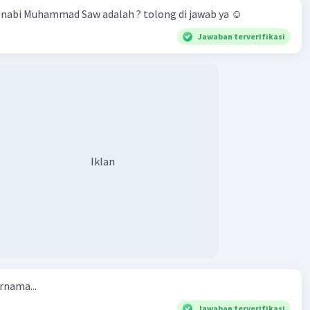
hewan peliharaan nabi Muhammad Saw adalah ? tolong di jawab ya ☺️
Jawaban terverifikasi
Iklan
rnama...
Jawaban terverifikasi