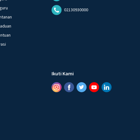
guru
02130930000
ntanan
gaduan
entuan
vasi
Ikuti Kami