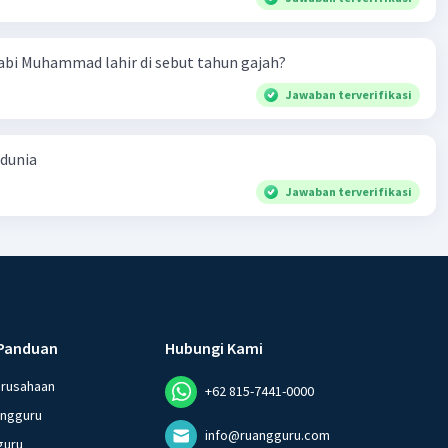
bi Muhammad lahir di sebut tahun gajah?
Jawaban terverifikasi
 dunia
Jawaban terverifikasi
Panduan
Hubungi Kami
erusahaan
+62 815-7441-0000
angguru
info@ruangguru.com
guru