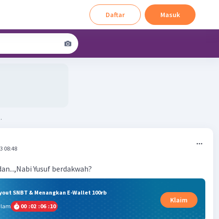
Daftar
Masuk
.
3 08:48
dan...,Nabi Yusuf berdakwah?
ryout SNBT & Menangkan E-Wallet 100rb
Klaim
alam
00
:
02
:
06
:
09