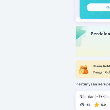
Ch
Perdala
Klaim Gold
Dengan Gol
Pertanyaan serup
58
5.0