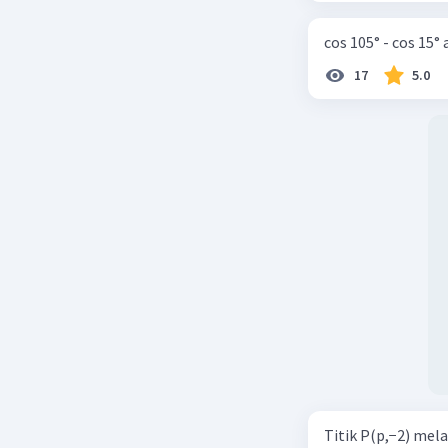
cos 105° - cos 15°
17
5.0
Titik P(p,−2) mel