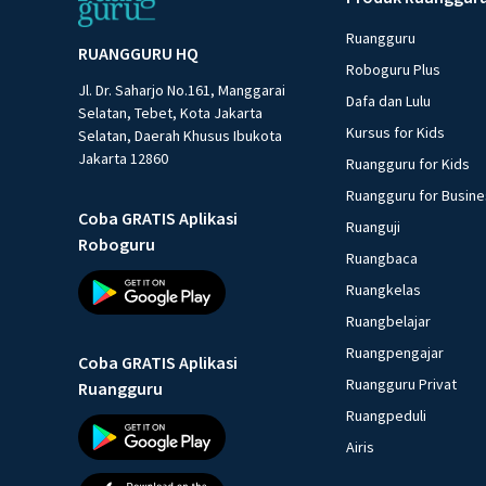
Ruangguru
RUANGGURU HQ
Roboguru Plus
Jl. Dr. Saharjo No.161, Manggarai
Dafa dan Lulu
Selatan, Tebet, Kota Jakarta
Kursus for Kids
Selatan, Daerah Khusus Ibukota
Jakarta 12860
Ruangguru for Kids
Ruangguru for Busin
Coba GRATIS Aplikasi
Ruanguji
Roboguru
Ruangbaca
Ruangkelas
Ruangbelajar
Ruangpengajar
Coba GRATIS Aplikasi
Ruangguru Privat
Ruangguru
Ruangpeduli
Airis