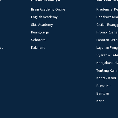
Brain Academy Online
Kredensial P
English Academy
Beasiswa Ru
Skill Academy
Cicilan Ruang
Ruangkerja
Promo Ruang
Schoters
Laporan Kere
ess
Kalananti
Layanan Pen
Syarat & Ket
Kebijakan Pri
Tentang Kami
Kontak Kami
Press Kit
Bantuan
Karir