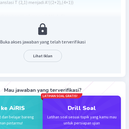
ranslasi T (2,1) menjadi A'((2+2),(4+1))
refleksikan My=0 menjadi A"(-4,-5)
·
0.0
(
0
)
Balas
ating
Buka akses jawaban yang telah terverifikasi
Lihat Iklan
Iklan
Mau jawaban yang terverifikasi?
LATIHAN SOAL GRATIS!
 ke AiRIS
Drill Soal
t dan belajar bareng
Latihan soal sesuai topik yang kamu mau
man pintarmu!
untuk persiapan ujian