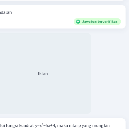
 adalah
Jawaban terverifikasi
Iklan
alui fungsi kuadrat y=x²−5x+4, maka nilai p yang mungkin