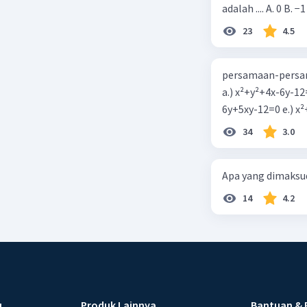
adalah .... A. 0 B. −1
23
4.5
persamaan-persam
a.) x²+y²+4x-6y-12
6y+5xy-1
34
3.0
Apa yang dimaksud
14
4.2
u
Produk Lainnya
Bantuan & 