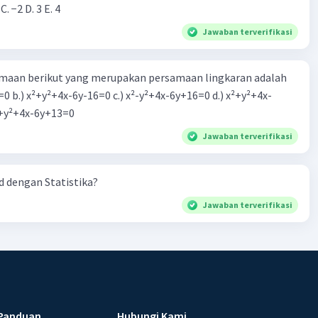
 C. −2 D. 3 E. 4
Jawaban terverifikasi
aan berikut yang merupakan persamaan lingkaran adalah
=0 b.) x²+y²+4x-6y-16=0 c.) x²-y²+4x-6y+16=0 d.) x²+y²+4x-
2=0 e.) x²+y²+4x-6y+13=0
Jawaban terverifikasi
 dengan Statistika?
Jawaban terverifikasi
Panduan
Hubungi Kami