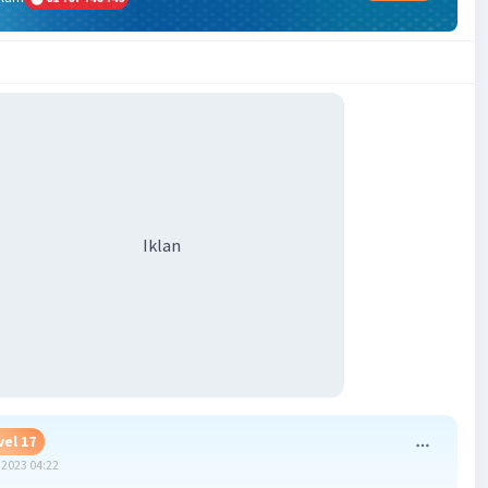
Iklan
vel 17
2023 04:22