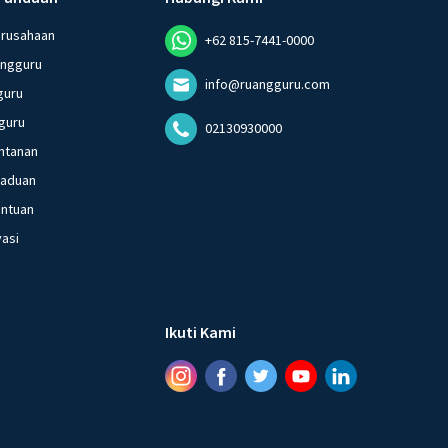
erusahaan
+62 815-7441-0000
angguru
info@ruangguru.com
guru
guru
02130930000
ntanan
gaduan
entuan
vasi
Ikuti Kami