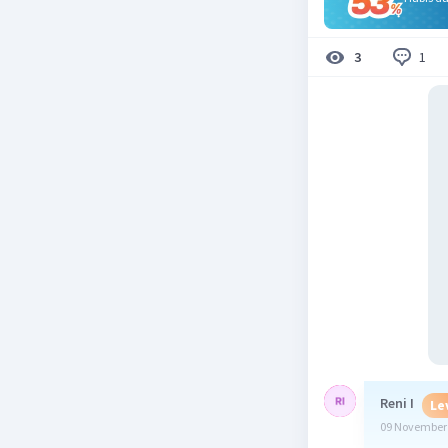
1
3
Reni I
Le
09 November 