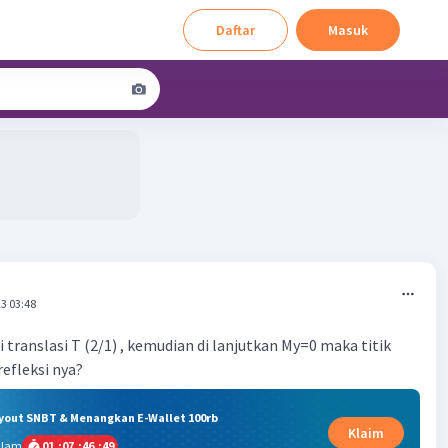
Daftar
Masuk
3 03:48
di translasi T (2/1) , kemudian di lanjutkan My=0 maka titik
refleksi nya?
ryout SNBT & Menangkan E-Wallet 100rb
Klaim
alam
01
:
07
:
46
:
48