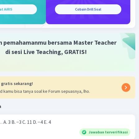
at AiRIS
Cobain Drill Soal
m pemahamanmu bersama Master Teacher
di sesi Live Teaching, GRATIS!
 gratis sekarang!
d kamu bisa tanya soal ke Forum sepuasnya, lho.
a
Nilai dari |−7+4|=… A. 3 B. −3 C. 11 D. −4 E. 4
Jawaban terverifikasi