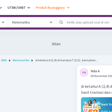
UTBK/SNBT
Produk Ruangguru
Iklan
SMA
Matematika
di ketahui A (2,4) di translasi T (2/1) , kemudian...
Yola A
09 November 202
di ketahui A (2,4) 
hasil tranlasi dan 
Ikuti T
Habis d