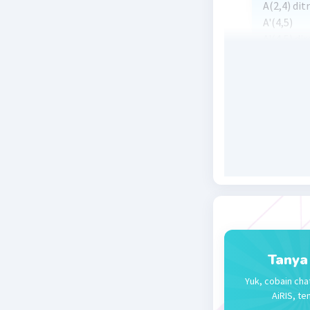
A(2,4) dit
A'(4,5)
A'(4,5) di
Beri R
Tanya
Yuk, cobain cha
AiRIS, te