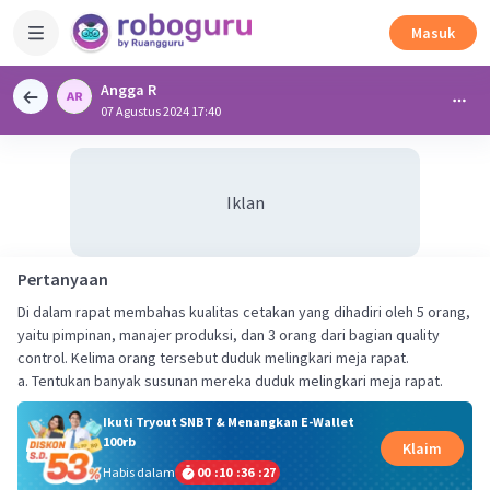
Masuk
Angga R
07 Agustus 2024 17:40
Iklan
Pertanyaan
Di dalam rapat membahas kualitas cetakan yang dihadiri oleh 5 orang,
yaitu pimpinan, manajer produksi, dan 3 orang dari bagian quality
control. Kelima orang tersebut duduk melingkari meja rapat.
a. Tentukan banyak susunan mereka duduk melingkari meja rapat.
Ikuti Tryout SNBT & Menangkan E-Wallet
100rb
Klaim
Habis dalam
00
:
10
:
36
:
26