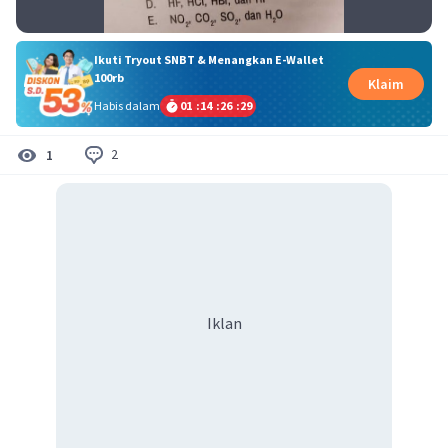
Ikuti Tryout SNBT & Menangkan E-Wallet
100rb
Klaim
Habis dalam
01
:
14
:
26
:
29
2
1
Iklan