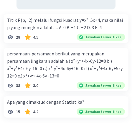
Titik P(p,−2) melalui fungsi kuadrat y=x²−5x+4, maka nilai
p yang mungkin adalah .... A. 0 B. −1 C. −2 D. 3 E. 4
28
4.5
Jawaban terverifikasi
persamaan-persamaan berikut yang merupakan
persamaan lingkaran adalah a.) x²+y²+4x-6y-12=0 b.)
x²+y²+4x-6y-16=0 c.) x²-y²+4x-6y+16=0 d.) x²+y²+4x-6y+5xy-
12=0 e.) x²+y²+4x-6y+13=0
38
3.0
Jawaban terverifikasi
Apa yang dimaksud dengan Statistika?
15
4.2
Jawaban terverifikasi