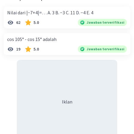
Nilai dari |−7+4|=… A. 3 B. −3 C. 11 D. −4 E. 4
62
5.0
Jawaban terverifikasi
cos 105° - cos 15° adalah
19
5.0
Jawaban terverifikasi
Iklan