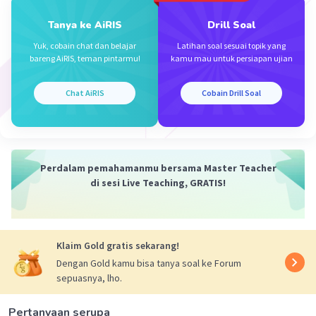
Tanya ke AiRIS
Drill Soal
Yuk, cobain chat dan belajar
Latihan soal sesuai topik yang
bareng AiRIS, teman pintarmu!
kamu mau untuk persiapan ujian
Chat AiRIS
Cobain Drill Soal
Perdalam pemahamanmu bersama Master Teacher
di sesi Live Teaching, GRATIS!
Klaim Gold gratis sekarang!
Dengan Gold kamu bisa tanya soal ke Forum
sepuasnya, lho.
Pertanyaan serupa