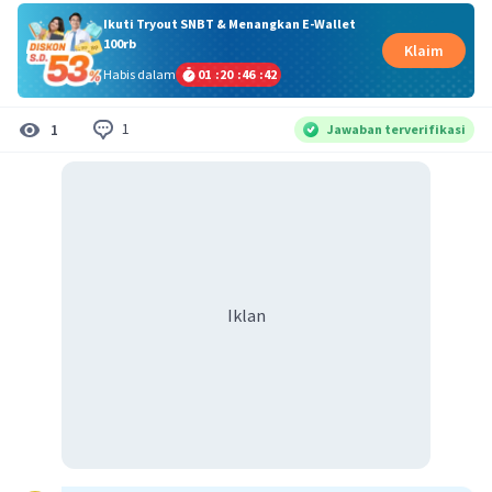
Ikuti Tryout SNBT & Menangkan E-Wallet
100rb
Klaim
Habis dalam
01
:
20
:
46
:
41
1
1
Jawaban terverifikasi
Iklan