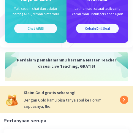
memimpin kehadiran nasional lepas sama
Yuk, cobain chat dan belajar
Latihan soal sesuai topik yang
sekali daripada campur tangan, subversif
bareng AiRIS, teman pintarmu!
kamu mau untuk persiapan ujian
atau koersi pihak luar
Tidak mencampuri urusan dalam negeri
Chat AiRIS
Cobain Drill Soal
sesama negara anggota
Penyelesaian perbedaan atau perdebatan
dengan damai
Menolak penggunaan kekuatan yang
Perdalam pemahamanmu bersama Master Teacher
mematikan
di sesi Live Teaching, GRATIS!
Jadi, yang bukan merupakan prinsip organisasi
ASEAN pada pertanyaan tersebut adalah e.
berlomba-lomba dalam penggunaan senjata
Klaim Gold gratis sekarang!
nuklir.
Dengan Gold kamu bisa tanya soal ke Forum
sepuasnya, lho.
·
0.0
(
0
)
Balas
Beri Rating
Pertanyaan serupa