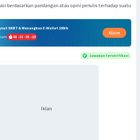
si berdasarkan pandangan atau opini penulis terhadap suatu
.
ryout SNBT & Menangkan E-Wallet 100rb
Klaim
alam
01
:
21
:
35
:
13
Jawaban terverifikasi
Iklan