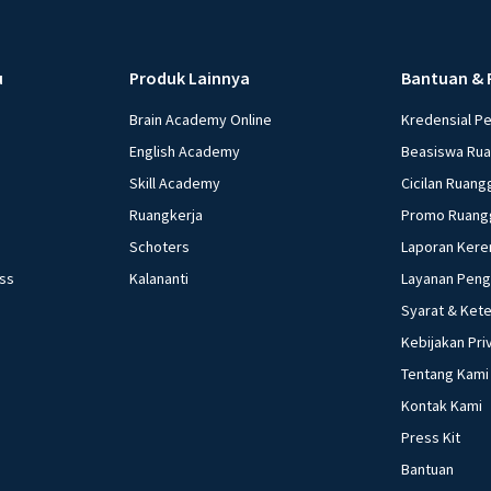
u
Produk Lainnya
Bantuan & 
Brain Academy Online
Kredensial P
English Academy
Beasiswa Ru
Skill Academy
Cicilan Ruang
Ruangkerja
Promo Ruang
Schoters
Laporan Kere
ess
Kalananti
Layanan Pen
Syarat & Ket
Kebijakan Pri
Tentang Kami
Kontak Kami
Press Kit
Bantuan