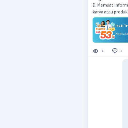
D. Memuat informa
karya atau produk
Ikuti T
Habis d
3
2