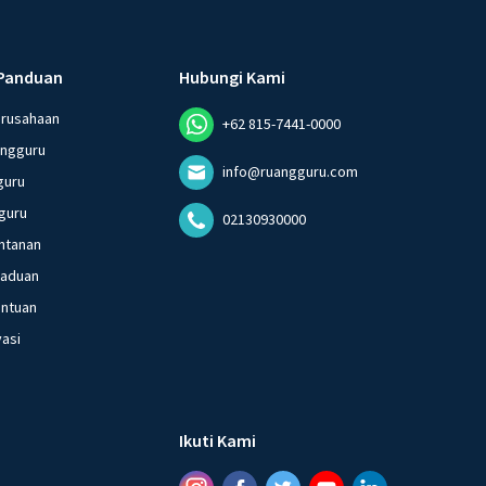
Panduan
Hubungi Kami
erusahaan
+62 815-7441-0000
angguru
info@ruangguru.com
guru
guru
02130930000
ntanan
gaduan
entuan
vasi
Ikuti Kami