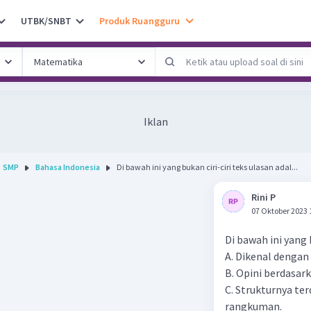
UTBK/SNBT
Produk Ruangguru
Iklan
SMP
Bahasa Indonesia
Di bawah ini yang bukan ciri-ciri teks ulasan adal...
Rini P
07 Oktober 2023 
Di bawah ini yang b
A. Dikenal dengan i
B. Opini berdasark
C. Strukturnya ter
rangkuman.