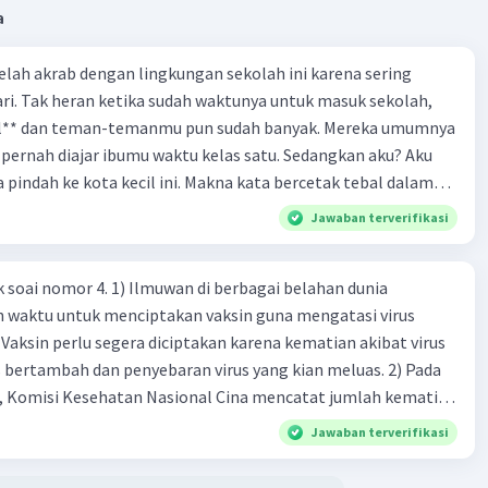
a
·
0.0
(
0
)
Balas
ating
 telah akrab dengan lingkungan sekolah ini karena sering
ri. Tak heran ketika sudah waktunya untuk masuk sekolah,
Level 54
el** dan teman-temanmu pun sudah banyak. Mereka umumnya
023 10:54
pernah diajar ibumu waktu kelas satu. Sedangkan aku? Aku
erdasarkan fakta yg diinterprestasikan
a pindah ke kota kecil ini. Makna kata bercetak tebal dalam
kutipan cerpen tersebut adalah .... A. ramah C. santun B. sopan D. baik
Jawaban terverifikasi
·
0.0
(
0
)
Balas
ating
k soai nomor 4. 1) Ilmuwan di berbagai belahan dunia
n waktu untuk menciptakan vaksin guna mengatasi virus
 Vaksin perlu segera diciptakan karena kematian akibat virus
 bertambah dan penyebaran virus yang kian meluas. 2) Pada
), Komisi Kesehatan Nasional Cina mencatat jumlah kematian
na baru telah mencapai 636 kasus, sedangkan jumlah warga
Jawaban terverifikasi
njadi 31.161 kasus. Kasus terbanyak terjadi di Hubei, Cina,
n du niairus pertama muncul. Selain di Cina, virus itu kini