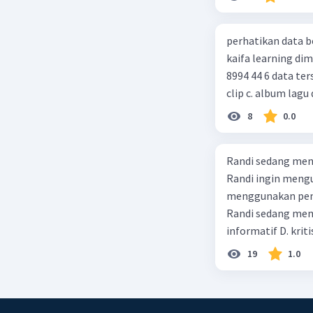
perhatikan data berikut! judul : gurunya manusia penulis : 
kaifa learning dimensi : xx = 256 hlm, 24 cm, cetakan xiv, juni 2014 , isbn : 978 602
8994 44 6 data tersebut termasuk identitas untuk teks ulasan.... a. buku b. video
clip c. album lagu 
8
0.0
Randi sedang meng
Randi ingin mengu
menggunakan pendekatan sosiol
Randi sedang membuat t
informatif D. kriti
19
1.0