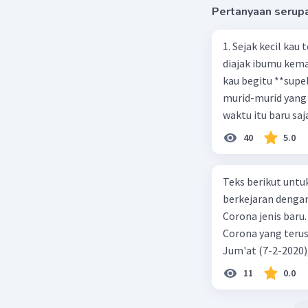
Pertanyaan serup
Beri R
1. Sejak kecil kau
diajak ibumu kema
Aisyah U
kau begitu **sup
07 Oktober 2
murid-murid yang 
B opini b
waktu itu baru saj
40
5.0
Beri R
Teks berikut untu
berkejaran denga
Corona jenis baru.
Corona yang terus
Jum'at (7-2-2020
akibat virus Coro
11
0.0
yang terinfeksi me
tempat vi kesehata