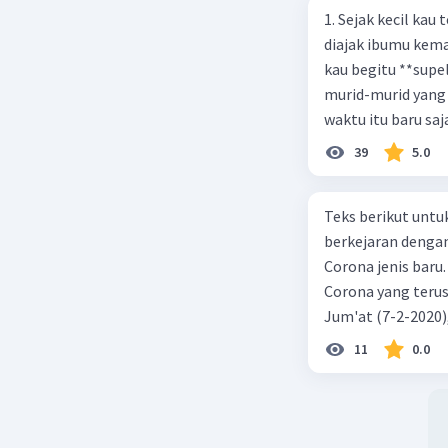
1. Sejak kecil kau
diajak ibumu kema
kau begitu **sup
murid-murid yang 
waktu itu baru saj
39
5.0
Teks berikut untu
berkejaran denga
Corona jenis baru.
Corona yang terus
Jum'at (7-2-2020
akibat virus Coro
11
0.0
yang terinfeksi me
tempat vi kesehata
telah menyebar ke
kecepatan penuh 