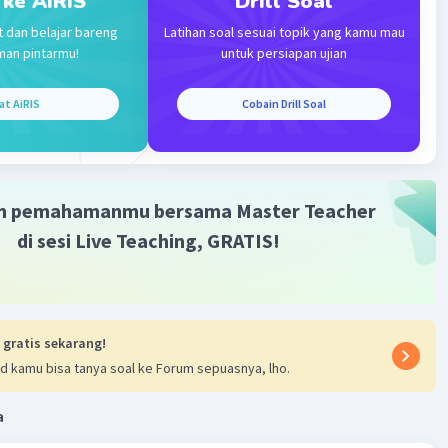
 ke AiRIS
Drill Soal
Iklan
t dan belajar bareng
Latihan soal sesuai topik yang kamu mau
man pintarmu!
untuk persiapan ujian
at AiRIS
Cobain Drill Soal
m pemahamanmu bersama Master Teacher
di sesi Live Teaching, GRATIS!
 gratis sekarang!
d kamu bisa tanya soal ke Forum sepuasnya, lho.
a