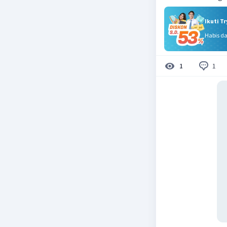
Ikuti T
Habis d
1
1