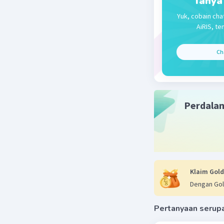
Tanya
Yuk, cobain cha
AiRIS, te
Ch
Perdala
Klaim Gold
Dengan Gol
Pertanyaan serup