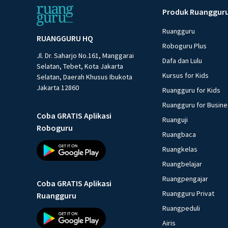
Produk Ruanggur
Ruangguru
RUANGGURU HQ
Roboguru Plus
Jl. Dr. Saharjo No.161, Manggarai
Dafa dan Lulu
Selatan, Tebet, Kota Jakarta
Kursus for Kids
Selatan, Daerah Khusus Ibukota
Jakarta 12860
Ruangguru for Kids
Ruangguru for Busin
Coba GRATIS Aplikasi
Ruanguji
Roboguru
Ruangbaca
Ruangkelas
Ruangbelajar
Ruangpengajar
Coba GRATIS Aplikasi
Ruangguru Privat
Ruangguru
Ruangpeduli
Airis