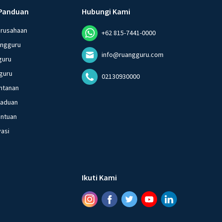
Panduan
Hubungi Kami
erusahaan
+62 815-7441-0000
angguru
info@ruangguru.com
guru
guru
02130930000
ntanan
gaduan
entuan
vasi
Ikuti Kami