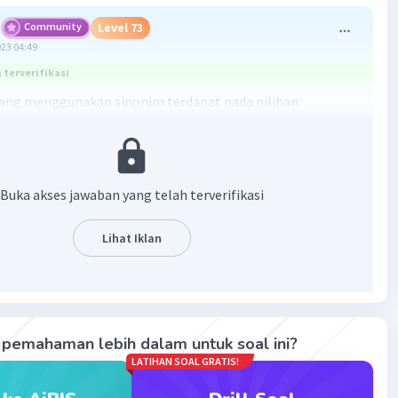
Community
Level 73
023 04:49
terverifikasi
ang menggunakan sinonim terdapat pada pilihan:
n orang itu mirip dengan dialog dalam film Romeo dan
Buka akses jawaban yang telah terverifikasi
ip dengan" dalam kalimat tersebut adalah sinonim dari
engan" atau "sama dengan."
Lihat Iklan
·
0.0
(
0
)
Balas
ating
pemahaman lebih dalam untuk soal ini?
LATIHAN SOAL GRATIS!