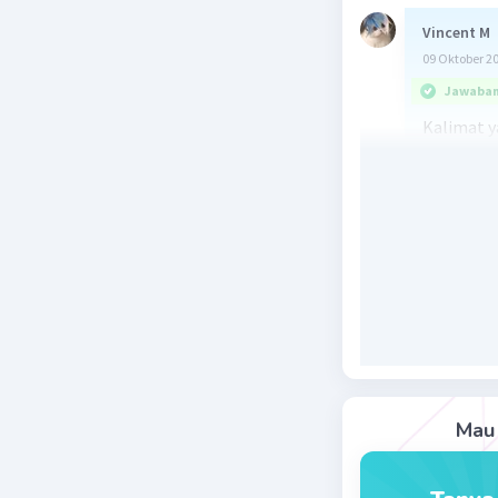
Vincent M
09 Oktober 2
Jawaban 
Kalimat y
d. Obrola
Juliet.
Kata "mir
"serupa d
Beri R
Mau 