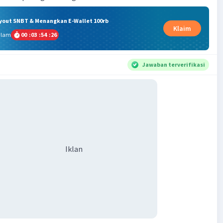
ryout SNBT & Menangkan E-Wallet 100rb
Klaim
alam
00
:
03
:
54
:
25
Jawaban terverifikasi
Iklan