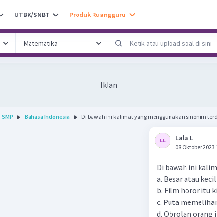
UTBK/SNBT
Produk Ruangguru
Iklan
SMP
Bahasa Indonesia
Di bawah ini kalimat yang menggunakan sinonim terd.
Lala L
08 Oktober 2023 
Di bawah ini kali
a. Besar atau keci
b. Film horor itu k
c. Puta memelihar
d. Obrolan orang 