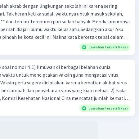
 telah akrab dengan lingkungan sekolah ini karena sering
ri. Tak heran ketika sudah waktunya untuk masuk sekolah,
el** dan teman-temanmu pun sudah banyak. Mereka umumnya
pernah diajar ibumu waktu kelas satu. Sedangkan aku? Aku
a pindah ke kota kecil ini. Makna kata bercetak tebal dalam
kutipan cerpen tersebut adalah .... A. ramah C. santun B. sopan D. baik
Jawaban terverifikasi
k soai nomor 4. 1) Ilmuwan di berbagai belahan dunia
n waktu untuk menciptakan vaksin guna mengatasi virus
 Vaksin perlu segera diciptakan karena kematian akibat virus
 bertambah dan penyebaran virus yang kian meluas. 2) Pada
), Komisi Kesehatan Nasional Cina mencatat jumlah kematian
na baru telah mencapai 636 kasus, sedangkan jumlah warga
Jawaban terverifikasi
njadi 31.161 kasus. Kasus terbanyak terjadi di Hubei, Cina,
n du niairus pertama muncul. Selain di Cina, virus itu kini
 lebih dari 25 negara. 3) Para ilmuwan bekerja dalam
untuk menemukan vaksin bagi virus Corona baru atau