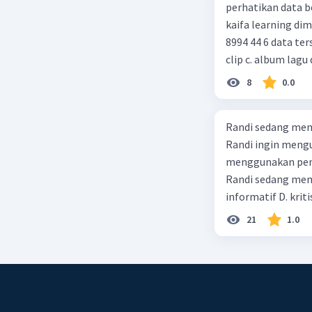
perhatikan data berikut! judul : gurunya manusia penulis : 
kaifa learning dimensi : xx = 256 hlm, 24 cm, cetakan xiv, juni 2014 , isbn : 978 602
8994 44 6 data tersebut termasuk identitas untuk teks ulasan.... a. buku b. video
clip c. album lagu 
8
0.0
Randi sedang meng
Randi ingin mengu
menggunakan pendekatan sosiol
Randi sedang membuat t
informatif D. kriti
21
1.0