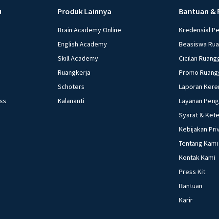
u
Produk Lainnya
Bantuan & 
Brain Academy Online
Kredensial P
English Academy
Beasiswa Ru
Skill Academy
Cicilan Ruang
Ruangkerja
Promo Ruang
Schoters
Laporan Kere
ess
Kalananti
Layanan Pen
Syarat & Ket
Kebijakan Pri
Tentang Kami
Kontak Kami
Press Kit
Bantuan
Karir