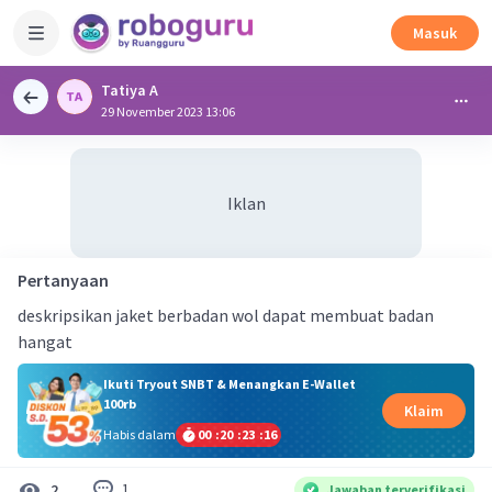
Masuk
Tatiya A
29 November 2023 13:06
Iklan
Pertanyaan
deskripsikan jaket berbadan wol dapat membuat badan
hangat
Ikuti Tryout SNBT & Menangkan E-Wallet
100rb
Klaim
Habis dalam
00
:
20
:
23
:
16
1
2
Jawaban terverifikasi