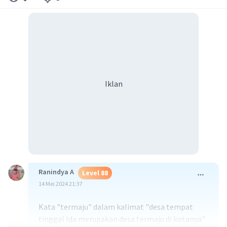
Iklan
Ranindya A
Level 88
14 Mei 2024 21:37
Kata "termaju" dalam kalimat "desa tempat
tinggal Ida merupakan desa termaju di kotanya"