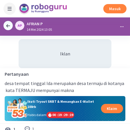
Masuk
AFRIAN P
14 Mei 2024 13:05
Iklan
Pertanyaan
desa tempat tinggal Ida merupakan desa termaju di kotanya
kata TERMAJU mempunyai makna
Ikuti Tryout SNBT & Menangkan E-Wallet
100rb
Klaim
Habis dalam
00
:
19
:
29
:
18
1
1