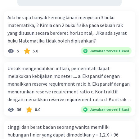
Ada berapa banyak kemungkinan menyusun 3 buku
matematika, 2 Kimia dan 2 buku fisika pada sebuah rak
yang disusun secara berderet horizontal, .Jika ada syarat
buku Matematika tidak boleh dipisahkan?
5
5.0
Jawaban terverifikasi
Untuk mengendalikan inflasi, pemerintah dapat
melakukan kebijakan moneter .... a. Ekspansif dengan
menaikkan reserve requirement ratio b. Ekspansif dengan
menurunkan reserve requirement ratio c. Kontraktif
dengan menaikkan reserve requirement ratio d. Kontraktif
dengan menurunkan reserve requirement ratio e.
36
0.0
Jawaban terverifikasi
Ekspansif dengan menaikkan tingkat diskonto Bila Bank
Indonesia melakukan kebijakan moneter ekspansif,
tinggi dan berat badan seorang wanita memiliki
ceteris paribus maka .... a. Menimbulkan inflasi di mana
hubungan linier yang dapat dimodelkan y = 1,2 X + 96
bentuk kurva jumlah uang beredar (penawaran uang) naik