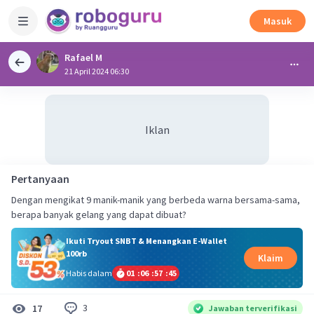
Masuk
Rafael M
21 April 2024 06:30
Iklan
Pertanyaan
Dengan mengikat 9 manik-manik yang berbeda warna bersama-sama,
berapa banyak gelang yang dapat dibuat?
Ikuti Tryout SNBT & Menangkan E-Wallet
100rb
Klaim
Habis dalam
01
:
06
:
57
:
44
3
17
Jawaban terverifikasi