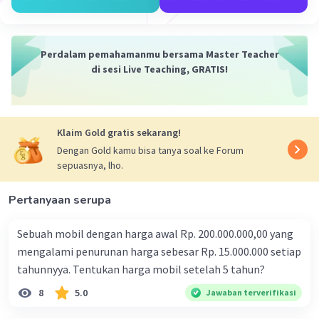
= 28 x 30 x 24
= 20.160 gelang
mungkin begini kk, maaf ya kalo salah semoga
Perdalam pemahamanmu bersama Master Teacher
di sesi Live Teaching, GRATIS!
terbantu :)
XD
·
5.0
(
1
)
Balas
Beri Rating
Klaim Gold gratis sekarang!
Dengan Gold kamu bisa tanya soal ke Forum
Anonim A
Level 35
sepuasnya, lho.
21 April 2024 09:52
Pertanyaan serupa
Mengunakan Mutasi Siklis: karena gelang berupa
lingkaran
Sebuah mobil dengan harga awal Rp. 200.000.000,00 yang
(9-1)! = 8!
mengalami penurunan harga sebesar Rp. 15.000.000 setiap
=362.880
tahunnyya. Tentukan harga mobil setelah 5 tahun?
Semoga Membantu :D
8
5.0
Jawaban terverifikasi
·
0.0
(
0
)
Balas
Beri Rating