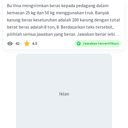
Bu Vina mengirimkan beras kepada pedagang dalam
kemasan 25 kg dan 50 kg menggunakan truk. Banyak
karung beras keseluruhan adalah 200 karung dengan total
berat beras adalah 8 ton, 8. Berdasarkan teks tersebut,
pilihlah semua jawaban yang benar. Jawaban benar lebih
dari satu. Banyak karung beras kemasan 25 kg adalah 50
42
4.5
Jawaban terverifikasi
buah. Banyak karung beras kemasan 50 kg adalah 150
buah. Total berat beras dalam kemasan 25 kg adalah 2
ton. Perbandingan berat beras kemasan 25 kg dan 50 kg
dalam truk adalah 1: 3. 9. Berdasarkan teks tersebut, jika
biaya setiap beras karung kecil adalah Rp7.500 dan karung
besar Rp14.000, berapakah biaya angkut semua beras yang
harus dibayar oleh Bu Vina? A. Rp2.540.000 C. Rp2.312.000 B.
Iklan
Rp2.475.000 D. Rp2.280.000