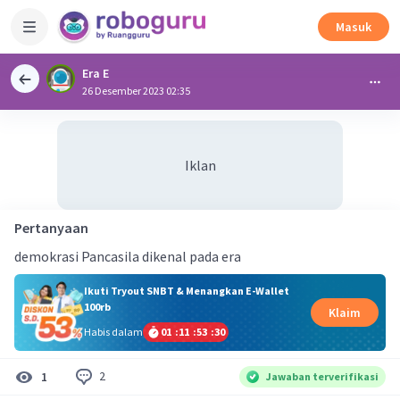
Masuk
Era E
26 Desember 2023 02:35
Iklan
Pertanyaan
demokrasi Pancasila dikenal pada era
Ikuti Tryout SNBT & Menangkan E-Wallet
100rb
Klaim
Habis dalam
01
:
11
:
53
:
30
2
1
Jawaban terverifikasi