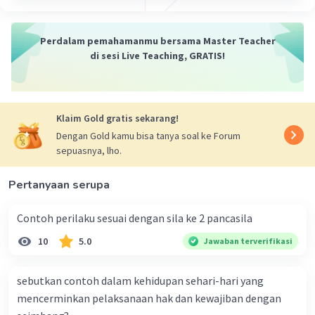
dijalankan oleh rakyat dan untuk kepentingan rakyat.
Setiap warga negara memiliki hak dan kewajiban yang
sama dalam mengambil keputusan yang berkaitan
Perdalam pemahamanmu bersama Master Teacher
dengan negara.
di sesi Live Teaching, GRATIS!
Jadi, Demokrasi Pancasila menjadi landasan sistem
pemerintahan di Indonesia setelah kemerdekaan.
Klaim Gold gratis sekarang!
·
0.0
(
0
)
Balas
Beri Rating
Dengan Gold kamu bisa tanya soal ke Forum
sepuasnya, lho.
Pertanyaan serupa
Contoh perilaku sesuai dengan sila ke 2 pancasila
10
5.0
Jawaban terverifikasi
sebutkan contoh dalam kehidupan sehari-hari yang
mencerminkan pelaksanaan hak dan kewajiban dengan