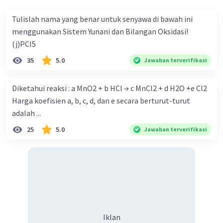
Tulislah nama yang benar untuk senyawa di bawah ini
menggunakan Sistem Yunani dan Bilangan Oksidasi!
(j)PCI5
35
5.0
Jawaban terverifikasi
Diketahui reaksi : a MnO2 + b HCl → c MnCl2 + d H2O +e Cl2
Harga koefisien a, b, c, d, dan e secara berturut-turut
adalah ...
25
5.0
Jawaban terverifikasi
Iklan