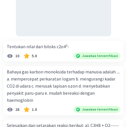
Tentukan nilai dari biloks c2o4²-
10
5.0
Jawaban terverifikasi
Bahaya gas karbon monoksida terhadap manusia adalah ....
a. mempercepat perkaratan logam b. mengurangi kadar
CO2 di udara c. merusak lapisan ozon d. menyebabkan
penyakit paru-paru e. mudah bereaksi dengan
haemoglobin
28
1.0
Jawaban terverifikasi
Selesaikan dan setarakan reaksi berikut: a). C3H8 + O2-----