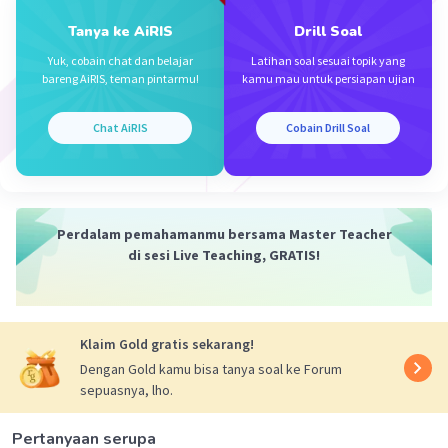
Tanya ke AiRIS
Drill Soal
Yuk, cobain chat dan belajar
Latihan soal sesuai topik yang
bareng AiRIS, teman pintarmu!
kamu mau untuk persiapan ujian
Chat AiRIS
Cobain Drill Soal
Perdalam pemahamanmu bersama Master Teacher
di sesi Live Teaching, GRATIS!
Klaim Gold gratis sekarang!
Dengan Gold kamu bisa tanya soal ke Forum
sepuasnya, lho.
Pertanyaan serupa