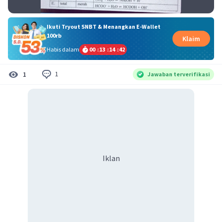
Ikuti Tryout SNBT & Menangkan E-Wallet
100rb
Klaim
Habis dalam
00
:
13
:
14
:
41
1
1
Jawaban terverifikasi
Iklan