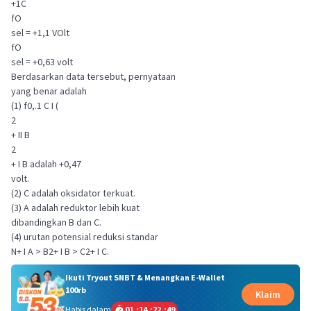
+1C
fO
sel = +1,1 VOlt
fO
sel = +0,63 volt
Berdasarkan data tersebut, pernyataan
yang benar adalah
(1) f0,.1 C I (
2
+ II B
2
+ I B adalah +0,47
volt.
(2) C adalah oksidator terkuat.
(3) A adalah reduktor lebih kuat
dibandingkan B dan C.
(4) urutan potensial reduksi standar
N+ I A > B2+ I B > C2+ I C.
Ikuti Tryout SNBT & Menangkan E-Wallet
100rb
Klaim
Habis dalam
01
:
14
:
22
:
48