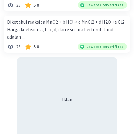
35
5.0
Jawaban terverifikasi
Diketahui reaksi : a MnO2 + b HCl → c MnCl2 + d H2O +e Cl2
Harga koefisien a, b, c, d, dan e secara berturut-turut
adalah ...
Iklan
23
5.0
Jawaban terverifikasi
Iklan