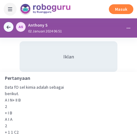
Masuk
Anthony S
02 Januari 2024 06:51
Iklan
Pertanyaan
Data fO sel kimia adalah sebagai
berikut.
A I N+ II B
2
+ I B
A I A
2
+ 1 1 C2