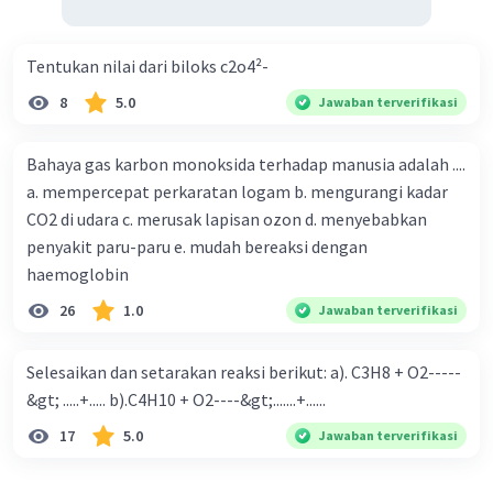
Tentukan nilai dari biloks c2o4²-
8
5.0
Jawaban terverifikasi
Bahaya gas karbon monoksida terhadap manusia adalah ....
a. mempercepat perkaratan logam b. mengurangi kadar
CO2 di udara c. merusak lapisan ozon d. menyebabkan
penyakit paru-paru e. mudah bereaksi dengan
haemoglobin
26
1.0
Jawaban terverifikasi
Selesaikan dan setarakan reaksi berikut: a). C3H8 + O2-----
&gt; .....+..... b).C4H10 + O2----&gt;.......+......
17
5.0
Jawaban terverifikasi