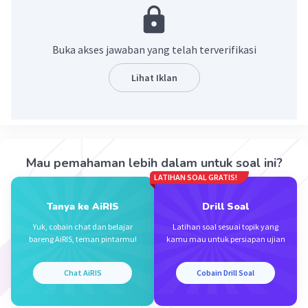
Indonesia yang bertujuan untuk pembentukan negara
Islam di Indonesia.
Buka akses jawaban yang telah terverifikasi
·
0.0
(
0
)
Balas
Beri Rating
Lihat Iklan
Nanda R
Community
Level 89
28 September 2023 23:35
Jawaban terverifikasi
Negara Islam Indonesia (NII) atau dikenal dengan nama
Mau pemahaman lebih dalam untuk soal ini?
Darul Islam atau DI yang artinya adalah "Negeri Islam"
Iklan
LATIHAN SOAL GRATIS!
adalah kelompok pemberontak di Indonesia yang
bertujuan untuk pembentukan negara Islam di Indonesia.
Tanya ke AiRIS
Drill Soal
Yuk, cobain chat dan belajar
Latihan soal sesuai topik yang
·
0.0
(
0
)
Balas
Beri Rating
bareng AiRIS, teman pintarmu!
kamu mau untuk persiapan ujian
Chat AiRIS
Cobain Drill Soal