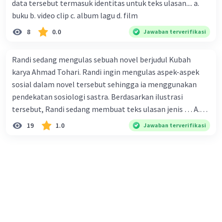
data tersebut termasuk identitas untuk teks ulasan.... a.
karena persebarannya sangat cepat. C. Masyarakat perlu
buku b. video clip c. album lagu d. film
mawas diri dan menjaga kesehatan dalam menghadapi
serangan virus corona yang mulai menyebar di Indonesia,
8
0.0
Jawaban terverifikasi
D. Virus corona menjadi masalah besar bagi kesehatan
manusia.
Randi sedang mengulas sebuah novel berjudul Kubah
karya Ahmad Tohari. Randi ingin mengulas aspek-aspek
sosial dalam novel tersebut sehingga ia menggunakan
pendekatan sosiologi sastra. Berdasarkan ilustrasi
tersebut, Randi sedang membuat teks ulasan jenis … A.
deskriptif B. objektif C. informatif D. kritis
19
1.0
Jawaban terverifikasi