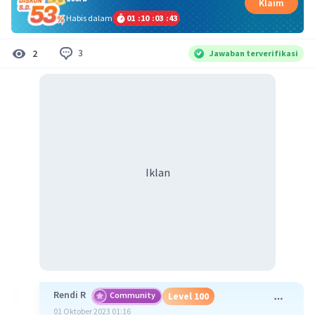
Klaim
Habis dalam
01
:
10
:
03
:
42
3
2
Jawaban terverifikasi
Iklan
Rendi R
Community
Level 100
01 Oktober 2023 01:16