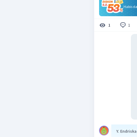
Habis d
1
1
Y. Endriska