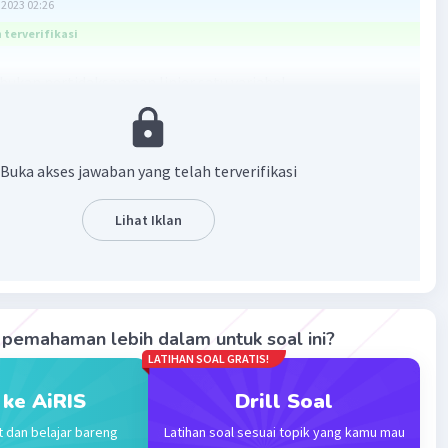
2023 02:26
terverifikasi
bukan pertidaksamaan linier satu variabel
amaan linier satu variabel adalah pertidaksamaan yang
punyai satu variabel dan berpangkat satu.
Buka akses jawaban yang telah terverifikasi
0
Lihat Iklan
≥ 0 , pangkat tertingginya dua
tidaksamaan linier satu variabel karena variabel
t dua.
2p) ≥ 0 bukan pertidaksamaan linier satu variabel karena
pemahaman lebih dalam untuk soal ini?
erpangkat dua.
LATIHAN SOAL GRATIS!
 ke AiRIS
Drill Soal
·
0.0
(
0
)
Balas
ating
t dan belajar bareng
Latihan soal sesuai topik yang kamu mau