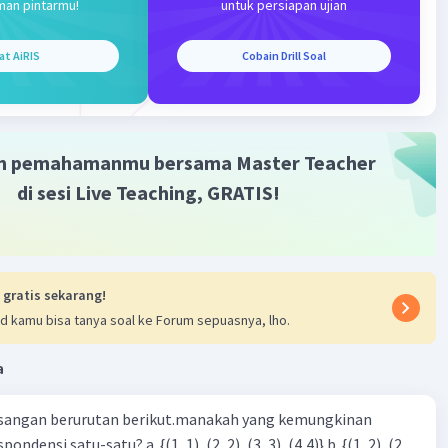
man pintarmu!
untuk persiapan ujian
at AiRIS
Cobain Drill Soal
Iklan
m pemahamanmu bersama Master Teacher
di sesi Live Teaching, GRATIS!
 gratis sekarang!
d kamu bisa tanya soal ke Forum sepuasnya, lho.
a
sangan berurutan berikut.manakah yang kemungkinan