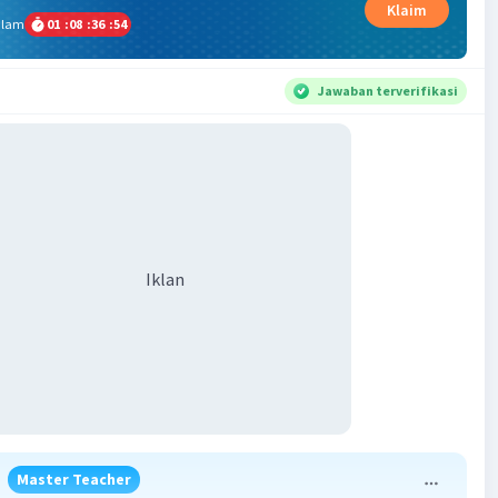
Klaim
alam
01
:
08
:
36
:
53
Jawaban terverifikasi
Iklan
Master Teacher