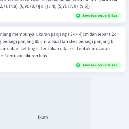
3), (3, 4). (4,5)} c. {(2,7). (4,8). (6,9). (8,7)} d. {(3.4), (5,7). (7, 9). (9,6)}
Jawaban terverifikasi
njang mempunyai ukuran panjang ( 3x + 4)cm dan lebar ( 2x +
ing persegi panjang 85 cm. a. Buatlah sket persegi panjang b.
n dalam keliling c. Tentukan nilai x d. Tentukan ukuran
 e. Tentukan ukuran luas
Jawaban terverifikasi
Iklan