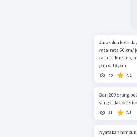
Jarak dua kota d
rata-rata 60 km/ 
rata 70 km/jam, maka waktu
jam d. 18 jam
40
4.2
Dari 200 orang pe
yang tidak diterima
31
2.5
Nyatakan himpuna