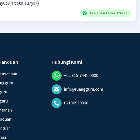
yusun tata surya\}
Jawaban terverifikasi
Panduan
Hubungi Kami
erusahaan
+62 815-7441-0000
angguru
info@ruangguru.com
guru
guru
02130930000
ntanan
gaduan
entuan
vasi