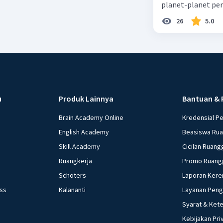
planet-planet pen
26
5.0
u
Produk Lainnya
Bantuan & 
Brain Academy Online
Kredensial P
English Academy
Beasiswa Ru
Skill Academy
Cicilan Ruang
Ruangkerja
Promo Ruang
Schoters
Laporan Kere
ess
Kalananti
Layanan Pen
Syarat & Ket
Kebijakan Pri