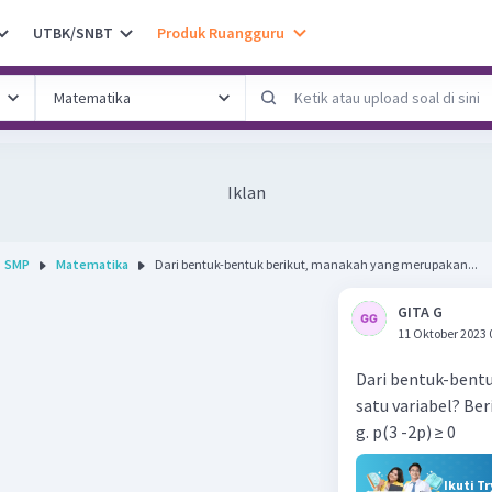
UTBK/SNBT
Produk Ruangguru
Iklan
SMP
Matematika
Dari bentuk-bentuk berikut, manakah yang merupakan...
GITA G
11 Oktober 2023 
Dari bentuk-bent
satu variabel? Ber
g. p(3 -2p) ≥ 0
Ikuti T