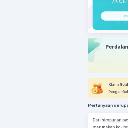
AiRIS, te
Ch
Perdala
Klaim Gold
Dengan Gol
Pertanyaan serup
Dari himpunan pa
merupakan ko- respondensi satu-satu? a. {(1, 1), (2, 2), (3, 3), (4,4)} b. {(1, 2), (2,