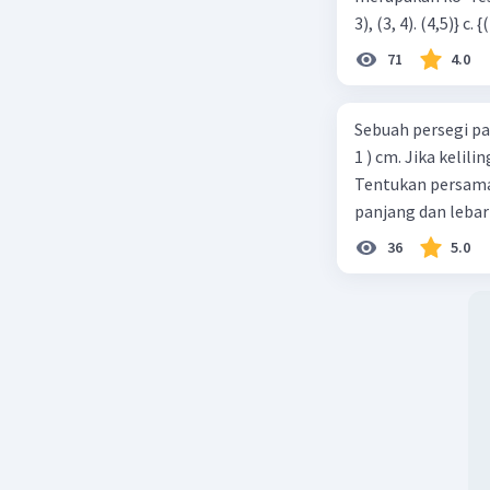
71
4.0
Sebuah persegi pa
1 ) cm. Jika kelil
Tentukan persamaa
panjang dan lebar
36
5.0