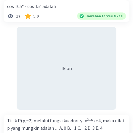
cos 105° - cos 15° adalah
17
5.0
Jawaban terverifikasi
Iklan
Titik P(p,−2) melalui fungsi kuadrat y=x²−5x+4, maka nilai
p yang mungkin adalah .... A. 0 B. −1 C. −2 D. 3 E. 4