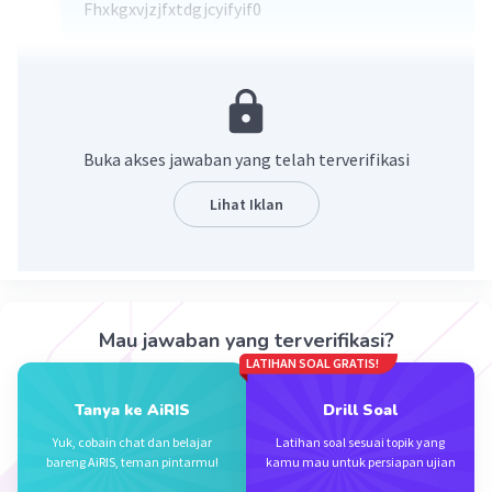
Fhxkgxvjzjfxtdgjcyifyif0
·
0.0
(
0
)
Balas
Beri Rating
Buka akses jawaban yang telah terverifikasi
Lihat Iklan
Iklan
Mau jawaban yang terverifikasi?
LATIHAN SOAL GRATIS!
Tanya ke AiRIS
Drill Soal
Yuk, cobain chat dan belajar
Latihan soal sesuai topik yang
bareng AiRIS, teman pintarmu!
kamu mau untuk persiapan ujian