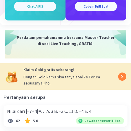
Chat AiRIS
Cobain Drill Soal
Perdalam pemahamanmu bersama Master Teacher
di sesi Live Teaching, GRATIS!
Klaim Gold gratis sekarang!
Dengan Gold kamu bisa tanya soal ke Forum
sepuasnya, lho.
Pertanyaan serupa
Nilai dari |−7+4|=… A. 3 B. −3 C. 11 D. −4 E. 4
62
5.0
Jawaban terverifikasi