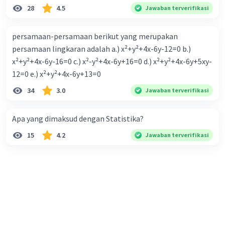
28
4.5
Jawaban terverifikasi
persamaan-persamaan berikut yang merupakan
persamaan lingkaran adalah a.) x²+y²+4x-6y-12=0 b.)
x²+y²+4x-6y-16=0 c.) x²-y²+4x-6y+16=0 d.) x²+y²+4x-6y+5xy-
12=0 e.) x²+y²+4x-6y+13=0
34
3.0
Jawaban terverifikasi
Apa yang dimaksud dengan Statistika?
15
4.2
Jawaban terverifikasi