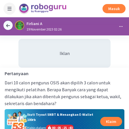
Masuk
Firliani A
19 November 2023 02:26
Iklan
Pertanyaan
Dari 10 calon pengurus OSIS akan dipilih 3 calon untuk
mengikuti pelatihan. Berapa Banyak cara yang dapat
dilakukan jika akan dibentuk pengurus sebagai ketua, wakil,
sekretaris dan bendahara?
Ikuti Tryout SNBT & Menangkan E-Wallet
100rb
Klaim
Habis dalam
00
:
05
:
25
:
42