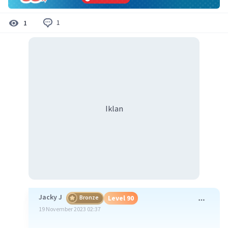
1
1
Iklan
Jacky J
Bronze
Level 90
19 November 2023 02:37