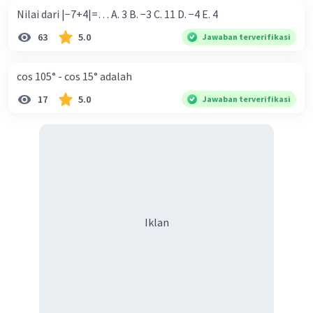
Nilai dari |−7+4|=… A. 3 B. −3 C. 11 D. −4 E. 4
63
5.0
Jawaban terverifikasi
cos 105° - cos 15° adalah
17
5.0
Jawaban terverifikasi
Iklan