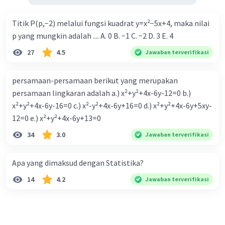
Titik P(p,−2) melalui fungsi kuadrat y=x²−5x+4, maka nilai
p yang mungkin adalah .... A. 0 B. −1 C. −2 D. 3 E. 4
27
4.5
Jawaban terverifikasi
persamaan-persamaan berikut yang merupakan
persamaan lingkaran adalah a.) x²+y²+4x-6y-12=0 b.)
x²+y²+4x-6y-16=0 c.) x²-y²+4x-6y+16=0 d.) x²+y²+4x-6y+5xy-
12=0 e.) x²+y²+4x-6y+13=0
34
3.0
Jawaban terverifikasi
Apa yang dimaksud dengan Statistika?
14
4.2
Jawaban terverifikasi