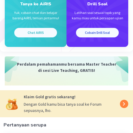
Tanya ke AiRIS
Drill Soal
Yuk, cobain chat dan belajar
Latihan soal sesuai topik yang
bareng AiRIS, teman pintarmu!
kamu mau untuk persiapan ujian
Iklan
Chat AiRIS
Cobain Drill Soal
Perdalam pemahamanmu bersama Master Teacher
di sesi Live Teaching, GRATIS!
Klaim Gold gratis sekarang!
Dengan Gold kamu bisa tanya soal ke Forum
sepuasnya, lho.
Pertanyaan serupa