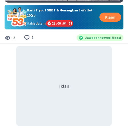
Ikuti Tryout SNBT & Menangkan E-Wallet
100rb
Klaim
Habis dalam
01
:
00
:
04
:
28
1
3
Jawaban terverifikasi
Iklan