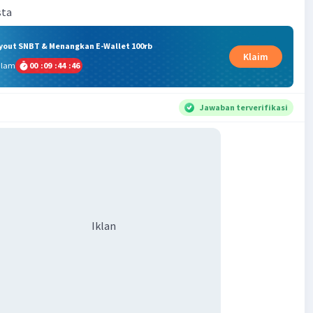
sta
ryout SNBT & Menangkan E-Wallet 100rb
Klaim
alam
00
:
09
:
44
:
45
Jawaban terverifikasi
Iklan