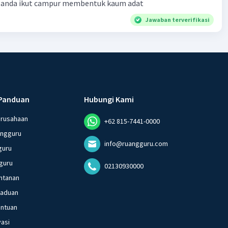
Belanda ikut campur membentuk kaum adat
Jawaban terverifikasi
Panduan
Hubungi Kami
erusahaan
+62 815-7441-0000
angguru
info@ruangguru.com
guru
guru
02130930000
ntanan
gaduan
entuan
vasi