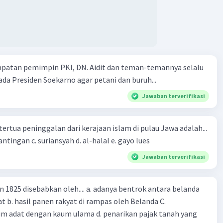
mpatan pemimpin PKI, DN. Aidit dan teman-temannya selalu
a Presiden Soekarno agar petani dan buruh...
Jawaban terverifikasi
tertua peninggalan dari kerajaan islam di pulau Jawa adalah...
a. tua palopo b. mantingan c. suriansyah d. al-halal e. gayo lues
Jawaban terverifikasi
n 1825 disebabkan oleh.... a. adanya bentrok antara belanda
 b. hasil panen rakyat di rampas oleh Belanda C.
m adat dengan kaum ulama d. penarikan pajak tanah yang