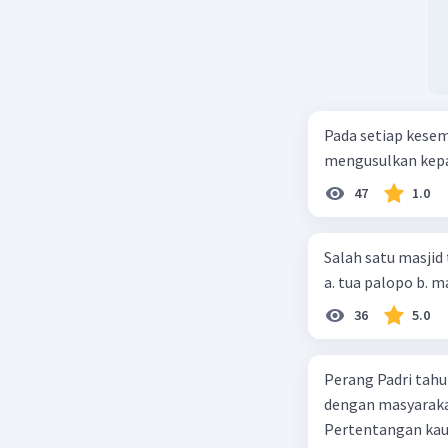
Pada setiap kese
mengusulkan kepad
47
1.0
Salah satu masjid 
36
5.0
Perang Padri tahu
dengan masyarakat
Pertentangan kau