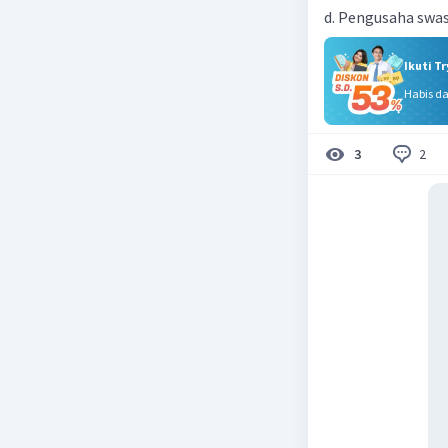
d. Pengusaha swa
Ikuti T
Habis d
2
3