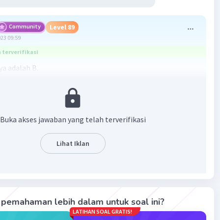
Community
Level 89
023 09:59
terverifikasi
a adalah B.
Politik Etis lebih menguntungkan pemerintah kolonial,
sih ada manfaat yang dapat diperoleh bangsa Indonesia. Di
ndidikan, rakyat Indonesia memperoleh kesempatan
Buka akses jawaban yang telah terverifikasi
 pendidikan modern.. Golongan terpelajar hasil Politik
ebut mulai tumbuh kesadaran kebangsaannya setelah
Lihat Iklan
 pendidikan modern. Berkat pendidikan kolonial, bangsa
 membuktikan sederajat dengan bangsa Belanda. Meskipun
 masih sangat sedikit, namun golongan terpelajarlah yang
mempelopori pergerakan nasional Indonesia yang
g penjajahan dan memperjuangkan kemerdekaan dengan
pemahaman lebih dalam untuk soal ini?
 yang modern.
LATIHAN SOAL GRATIS!