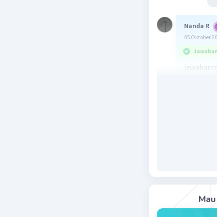
Nanda R
05 Oktober 2
Jawaban 
jawabanny
Meksipun 
tetapi ma
bidang pe
mengenyam
Etis ters
mengenyam
Indonesia
jumlahnya
akhirnya 
menentan
Mau 
cara-cara