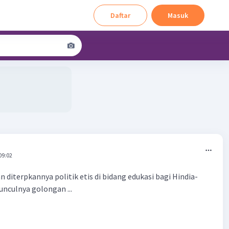
Daftar
Masuk
09:02
 diterpkannya politik etis di bidang edukasi bagi Hindia-
nculnya golongan ...