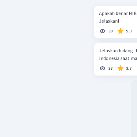
Apakah benar NIB
Beri R
Jelaskan!
38
5.0
Jelaskan bidang-
Indonesia saat m
37
3.7