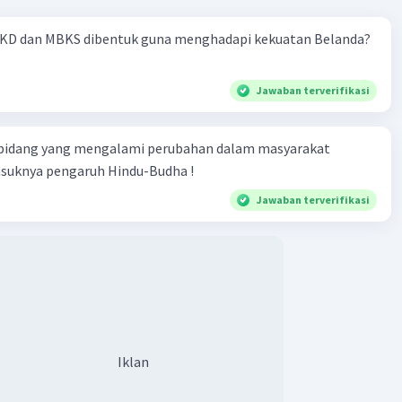
KD dan MBKS dibentuk guna menghadapi kekuatan Belanda?
·
5.0
(
1
)
Balas
ating
Jawaban terverifikasi
 bidang yang mengalami perubahan dalam masyarakat
asuknya pengaruh Hindu-Budha !
Jawaban terverifikasi
Iklan