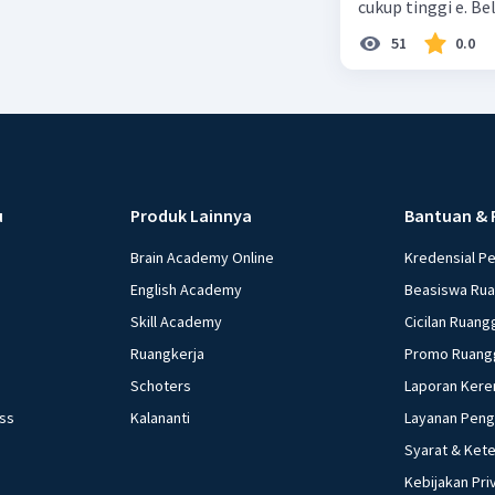
cukup tinggi e. 
51
0.0
u
Produk Lainnya
Bantuan & 
Brain Academy Online
Kredensial P
English Academy
Beasiswa Ru
Skill Academy
Cicilan Ruang
Ruangkerja
Promo Ruang
Schoters
Laporan Kere
ess
Kalananti
Layanan Pen
Syarat & Ket
Kebijakan Pri