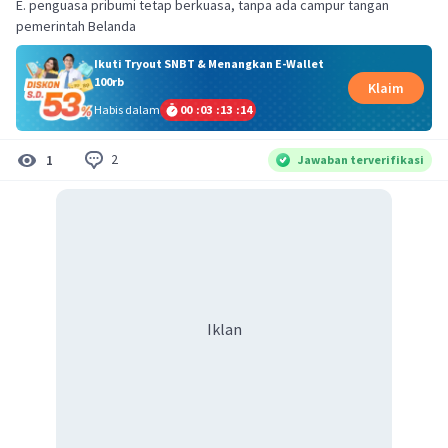
E. penguasa pribumi tetap berkuasa, tanpa ada campur tangan
pemerintah Belanda
Ikuti Tryout SNBT & Menangkan E-Wallet
100rb
Klaim
Habis dalam
00
:
03
:
13
:
14
2
1
Jawaban terverifikasi
Iklan