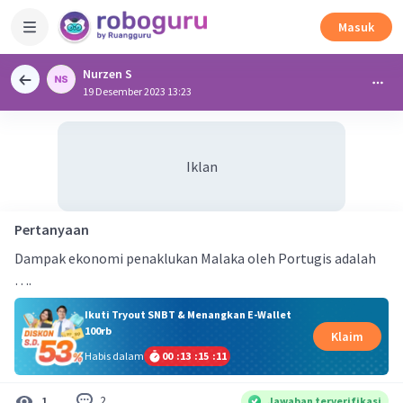
Masuk
Nurzen S
19 Desember 2023 13:23
Iklan
Pertanyaan
Dampak ekonomi penaklukan Malaka oleh Portugis adalah
….
Ikuti Tryout SNBT & Menangkan E-Wallet
100rb
Klaim
Habis dalam
00
:
13
:
15
:
10
2
1
Jawaban terverifikasi