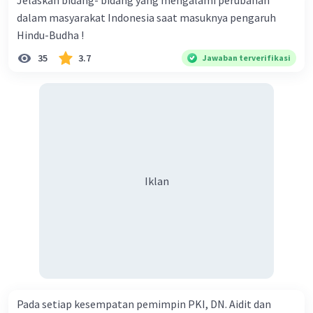
Jelaskan bidang- bidang yang mengalami perubahan
·
0.0
(
0
)
Balas
Beri Rating
dalam masyarakat Indonesia saat masuknya pengaruh
Hindu-Budha !
35
3.7
Jawaban terverifikasi
Iklan
Pada setiap kesempatan pemimpin PKI, DN. Aidit dan