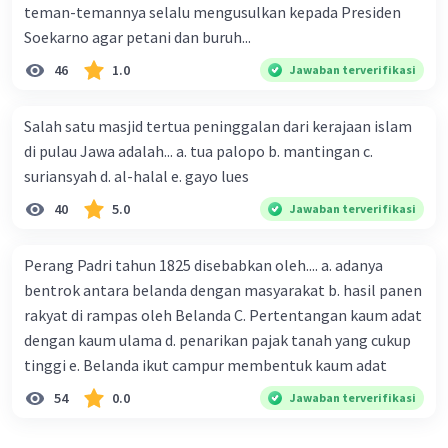
teman-temannya selalu mengusulkan kepada Presiden
Soekarno agar petani dan buruh...
46
1.0
Jawaban terverifikasi
Salah satu masjid tertua peninggalan dari kerajaan islam
di pulau Jawa adalah... a. tua palopo b. mantingan c.
suriansyah d. al-halal e. gayo lues
40
5.0
Jawaban terverifikasi
Perang Padri tahun 1825 disebabkan oleh.... a. adanya
bentrok antara belanda dengan masyarakat b. hasil panen
rakyat di rampas oleh Belanda C. Pertentangan kaum adat
dengan kaum ulama d. penarikan pajak tanah yang cukup
tinggi e. Belanda ikut campur membentuk kaum adat
54
0.0
Jawaban terverifikasi