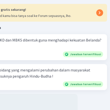
lukan ekonomi:
Pemerintah kolonial memonopoli
ai sektor ekonomi di Indonesia, seperti perdagangan,
 gratis sekarang!
unan, dan pertambangan. Monopoli ekonomi ini telah
d kamu bisa tanya soal ke Forum sepuasnya, lho.
mbat pertumbuhan ekonomi Indonesia dan merugikan
 Indonesia.
a
inan rakyat:
Pemerintah kolonial menerapkan
kan ekonomi yang merugikan rakyat Indonesia, seperti
KD dan MBKS dibentuk guna menghadapi kekuatan Belanda?
rodi dan kerja paksa. Kebijakan-kebijakan ini telah
abkan kemiskinan dan penderitaan rakyat Indonesia.
Jawaban terverifikasi
um, dampak ekonomi dari kolonialisasi di Indonesia lebih
gatif daripada positif. Dampak negatif kolonialisasi telah
 bidang yang mengalami perubahan dalam masyarakat
an kemiskinan, penderitaan, dan kerusakan lingkungan di
asuknya pengaruh Hindu-Budha !
.
Jawaban terverifikasi
·
0.0
(
0
)
Balas
ating
vel 1