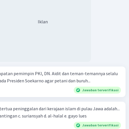
2023 23:16
bangan industri baru
Iklan
Iklan
·
5.0
(
2
)
Balas
ating
mpatan pemimpin PKI, DN. Aidit dan teman-temannya selalu
a Presiden Soekarno agar petani dan buruh...
Jawaban terverifikasi
tertua peninggalan dari kerajaan islam di pulau Jawa adalah...
a. tua palopo b. mantingan c. suriansyah d. al-halal e. gayo lues
Jawaban terverifikasi