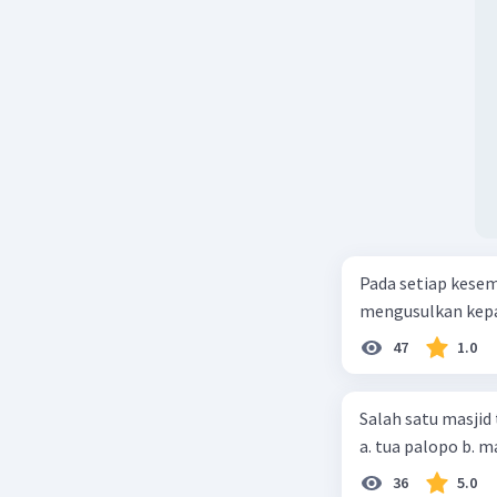
25 November 
C. Perkem
Beri R
Pada setiap kese
mengusulkan kepad
47
1.0
Salah satu masjid 
36
5.0