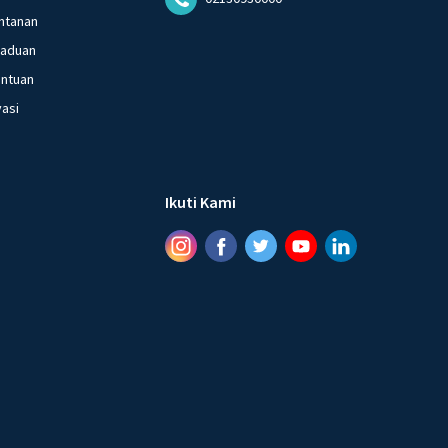
ntanan
gaduan
entuan
vasi
Ikuti Kami