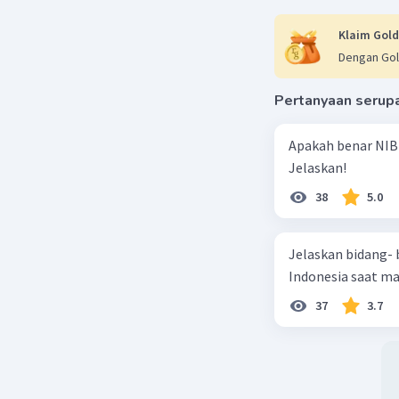
Penak
berbag
Klaim Gold
perkeb
Dengan Gol
mengha
rakyat
Pertanyaan serup
Pemisk
kebija
Apakah benar NIB
sistem 
Jelaskan!
menyeb
38
5.0
Secara um
banyak ne
Jelaskan bidang-
menyebabk
Indonesia saat m
Indonesia
37
3.7
Beri R
Yulll Y
Le