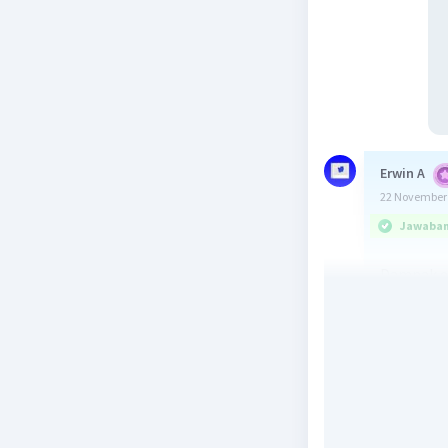
Erwin A
22 November 
Jawaban 
Dampak ek
dua, yait
Dampak p
Pemban
memban
pelabu
telah 