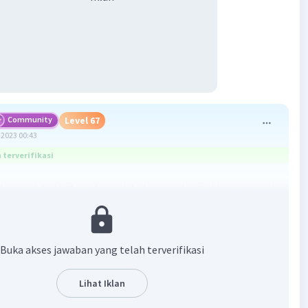
Community
Level 67
2023 00:43
terverifikasi
onomi dari kolonialisasi di Indonesia dapat dibagi menjadi
u dampak positif dan dampak negatif.
ositif
kolonialisasi di Indonesia adalah sebagai berikut:
Buka akses jawaban yang telah terverifikasi
gunan infrastruktur:
Pemerintah kolonial
gun berbagai infrastruktur, seperti jalan, jembatan,
Lihat Iklan
han, dan rel kereta api. Pembangunan infrastruktur ini
meningkatkan konektivitas antar wilayah di Indonesia