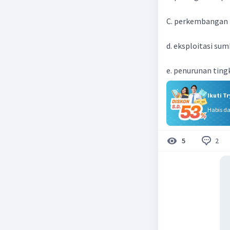
C. perkembangan i
d. eksploitasi su
e. penurunan ting
Ikuti T
Habis d
2
5