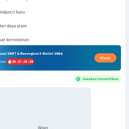
ndustri baru
mber daya alam
kat kemiskinan
ryout SNBT & Menangkan E-Wallet 100rb
Klaim
alam
00
:
17
:
28
:
39
Jawaban terverifikasi
Iklan