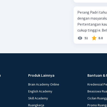
Perang Padri tahu
dengan masyarakat
Pertentangan kau
cukup tinggi e. 
51
0.0
u
Produk Lainnya
Bantuan & 
Brain Academy Online
Kredensial P
English Academy
Beasiswa Ru
Skill Academy
Cicilan Ruang
Ruangkerja
Promo Ruang