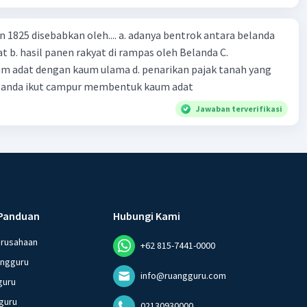
n 1825 disebabkan oleh.... a. adanya bentrok antara belanda
 b. hasil panen rakyat di rampas oleh Belanda C.
m adat dengan kaum ulama d. penarikan pajak tanah yang
Belanda ikut campur membentuk kaum adat
Jawaban terverifikasi
Panduan
Hubungi Kami
erusahaan
+62 815-7441-0000
angguru
info@ruangguru.com
guru
guru
02130930000