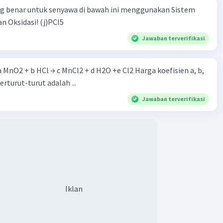
ng benar untuk senyawa di bawah ini menggunakan Sistem
n Oksidasi! (j)PCI5
Jawaban terverifikasi
 a MnO2 + b HCl → c MnCl2 + d H2O +e Cl2 Harga koefisien a, b,
berturut-turut adalah ...
Jawaban terverifikasi
Iklan