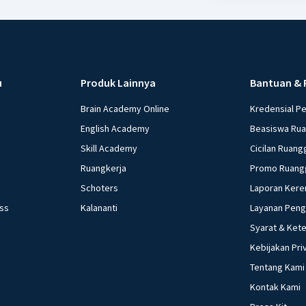
u
Produk Lainnya
Bantuan & 
Brain Academy Online
Kredensial P
English Academy
Beasiswa Ru
Skill Academy
Cicilan Ruang
Ruangkerja
Promo Ruang
Schoters
Laporan Kere
ess
Kalananti
Layanan Pen
Syarat & Ket
Kebijakan Pri
Tentang Kami
Kontak Kami