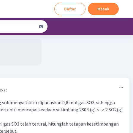
Daftar
Masuk
05:20
volumenya 2 liter dipanaskan 0,8 mol gas SO3. sehingga
tertentu mencapai keadaan setimbang 2S03 (g) <=> 2 SO2(g)
ari gas SO3 telah terurai, hitunglah tetapan kesetimbangan
tersebut.