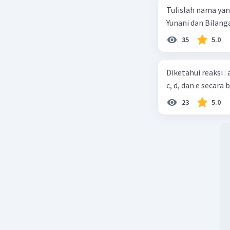
Tulislah nama ya
Yunani dan Bilanga
35
5.0
Diketahui reaksi :
c, d, dan e secara 
23
5.0