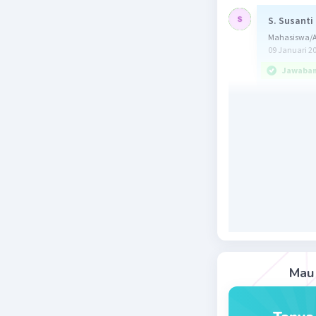
S. Susanti
Mahasiswa/A
09 Januari 2
Jawaban 
Jawaban : 
Tetapan k
konsentra
kali kons
fase yang
(aq) saja
merupakan
Konsentra
[...] = M = 
Mau 
dengan n 
(Perhitun