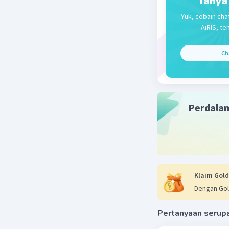
Tanya
Yuk, cobain cha
Jadi, tet
AiRIS, te
-3
x 10
.
Ch
Perdala
Beri R
Klaim Gold
Dengan Gol
Pertanyaan serup