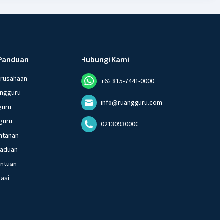
Panduan
Hubungi Kami
erusahaan
+62 815-7441-0000
angguru
info@ruangguru.com
guru
guru
02130930000
ntanan
gaduan
entuan
vasi