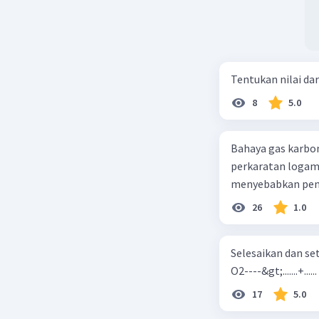
Tentukan nilai dar
8
5.0
Bahaya gas karbon mon
perkaratan logam b. mengurangi kadar CO2 di udara c. merusak lapisan ozon
26
1.0
Selesaikan dan seta
O2----&gt;.......+......
17
5.0