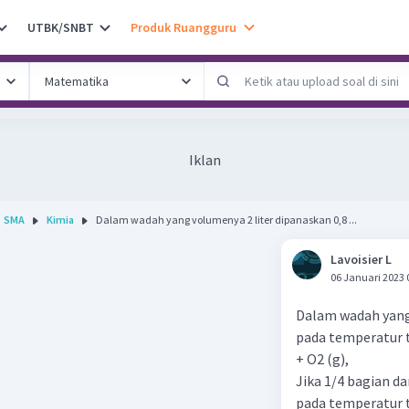
UTBK/SNBT
Produk Ruangguru
Iklan
SMA
Kimia
Dalam wadah yang volumenya 2 liter dipanaskan 0,8 ...
Lavoisier L
06 Januari 2023 
Dalam wadah yang 
pada temperatur 
+ O2 (g),
Jika 1/4 bagian d
pada temperatur 