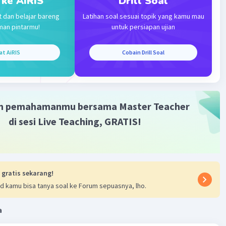
 ke AiRIS
Drill Soal
t dan belajar bareng
Latihan soal sesuai topik yang kamu mau
apan kesetimbangan pada temperatur tersebut adalah 5,55
man pintarmu!
untuk persiapan ujian
at AiRIS
Cobain Drill Soal
m pemahamanmu bersama Master Teacher
di sesi Live Teaching, GRATIS!
·
5.0
(
1
)
Balas
ating
 gratis sekarang!
d kamu bisa tanya soal ke Forum sepuasnya, lho.
a
Iklan