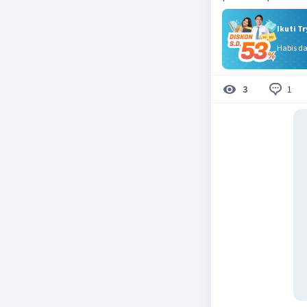
Ikuti T
Habis d
1
3