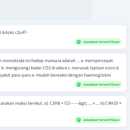
i biloks c2o4²-
Jawaban terverifikasi
oksida terhadap manusia adalah .... a. mempercepat
 d.
menyebabkan penyakit paru-paru e. mudah bereaksi dengan haemoglobin
Jawaban terverifikasi
rakan reaksi berikut: a). C3H8 + O2-----&gt; .....+..... b).C4H10 +
Jawaban terverifikasi