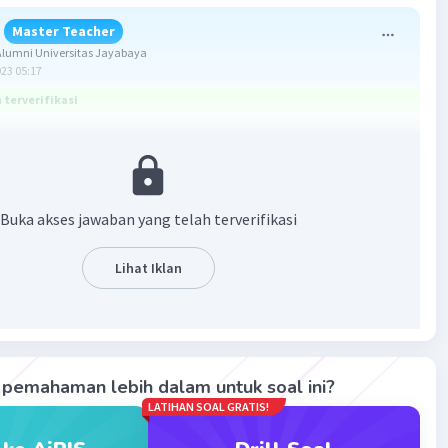
Master Teacher
lumni Universitas Jayabaya
023 05:17
terverifikasi
-3
5,55 x 10
.
esetimbangan (Kc) merupakan perbandingan hasil kali
Buka akses jawaban yang telah terverifikasi
si produk yang dipangkatkan koefisiennya terhadap hasil
entrasi reaktan yang dipangkatkan koefisiennya, dimana
 dimasukkan ke dalam rumus hanya fase gas (g) dan larutan
Lihat Iklan
. Konsentrasi yang dimasukkan ke dalam perhitungan
 konsentrasi saat mol setimbang.
si / molaritas dapat dirumuskan sebagai berikut.
n/V
pemahaman lebih dalam untuk soal ini?
= mol, dan V = volume (L)
LATIHAN SOAL GRATIS!
gan terlampir)