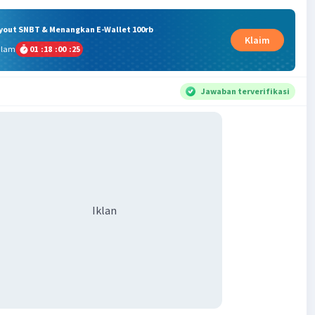
ryout SNBT & Menangkan E-Wallet 100rb
Klaim
alam
01
:
18
:
00
:
24
Jawaban terverifikasi
Iklan