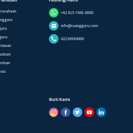
erusahaan
+62 815-7441-0000
angguru
info@ruangguru.com
guru
guru
02130930000
ntanan
gaduan
entuan
vasi
Ikuti Kami