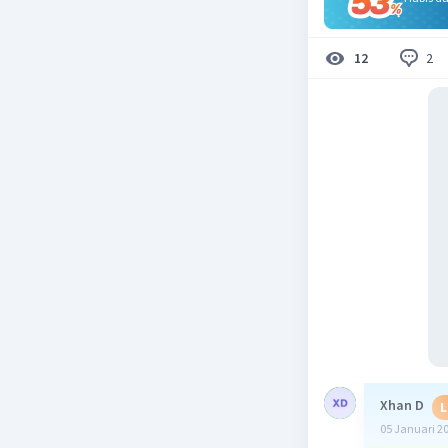
2
12
Xhan D
L
05 Januari 2