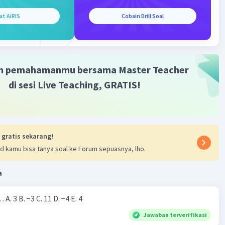
 yang stabil dalam data seiring waktu.
at AiRIS
Cobain Drill Soal
n data dapat ditemukan dalam berbagai jenis data, seperti
 ekonomi, data cuaca, data penjualan, dan sebagainya.
alnya, dalam data penjualan, tren data dapat menunjukkan
kah penjualan suatu produk meningkat atau menurun
m pemahamanmu bersama Master Teacher
ring waktu. Dalam data cuaca, tren data dapat menunjukkan
di sesi Live Teaching, GRATIS!
kah suhu rata-rata meningkat atau menurun seiring waktu.
lisis tren data dapat membantu dalam pengambilan
utusan dan perencanaan di berbagai bidang. Dengan
ahami tren data, kita dapat mengidentifikasi pola dan
 gratis sekarang!
enderungan yang mungkin terjadi di masa depan, sehingga
d kamu bisa tanya soal ke Forum sepuasnya, lho.
at mengambil langkah-langkah yang tepat untuk
ghadapinya.
a
aban:
Nilai dari |−7+4|=… A. 3 B. −3 C. 11 D. −4 E. 4
, istilah "tren data" mengacu pada pola atau arah
Jawaban terverifikasi
ubahan dalam data seiring waktu. Tren data dapat