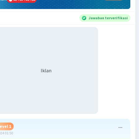
Jawaban terverifikasi
Iklan
evel 1
024 01:50