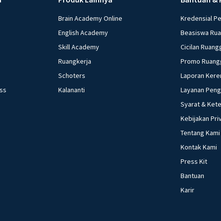
Brain Academy Online
Kredensial P
English Academy
Beasiswa Ru
Skill Academy
Cicilan Ruang
Ruangkerja
Promo Ruang
Schoters
Laporan Kere
ess
Kalananti
Layanan Pen
Syarat & Ket
Kebijakan Pri
Tentang Kami
Kontak Kami
Press Kit
Bantuan
Karir