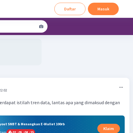
Daftar
Masuk
22:02
terdapat istilah tren data, lantas apa yang dimaksud dengan
ryout SNBT & Menangkan E-Wallet 100rb
Klaim
alam
02
:
05
:
08
:
14