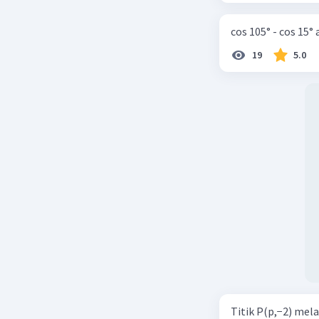
dig
yan
cos 105° - cos 15°
lai
19
5.0
pola
dap
per
Kevin L
05 Januari 2
Jawaban 
Dalam sta
ditunjukk
bisa naik,
analisis 
perubahan
Titik P(p,−2) mel