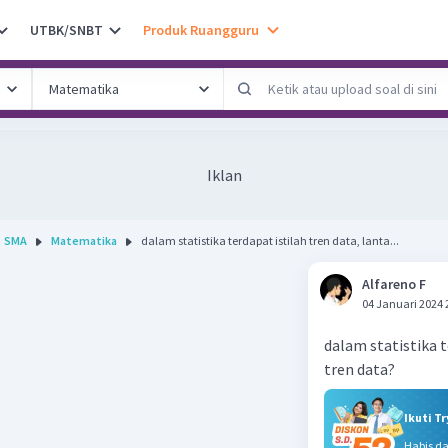
UTBK/SNBT
Produk Ruangguru
Iklan
SMA
Matematika
dalam statistika terdapat istilah tren data, lanta...
Alfareno F
04 Januari 2024 
dalam statistika 
tren data?
Ikuti T
Habis d