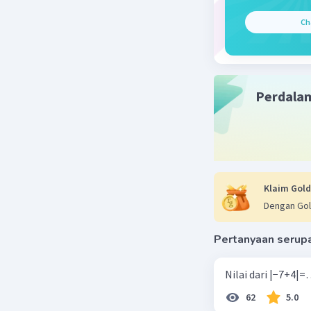
pola
Ch
Tre
data
Mis
apa
Perdala
sei
apa
Ana
kep
mem
Klaim Gold
kec
Dengan Gol
dap
men
Pertanyaan serup
Jaw
Jadi
62
5.0
per