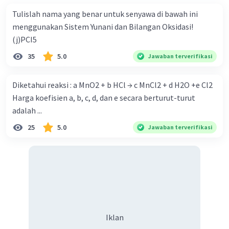
Tulislah nama yang benar untuk senyawa di bawah ini
menggunakan Sistem Yunani dan Bilangan Oksidasi!
(j)PCI5
35
5.0
Jawaban terverifikasi
Diketahui reaksi : a MnO2 + b HCl → c MnCl2 + d H2O +e Cl2
Harga koefisien a, b, c, d, dan e secara berturut-turut
adalah ...
25
5.0
Jawaban terverifikasi
Iklan