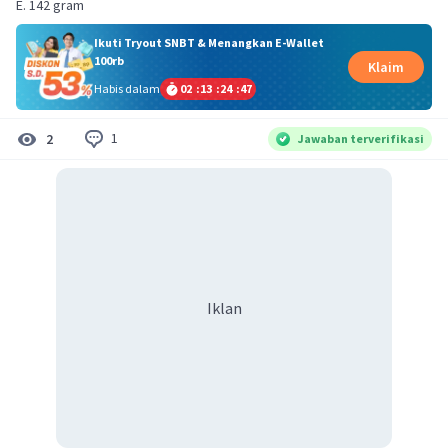
E. 142 gram
Ikuti Tryout SNBT & Menangkan E-Wallet
100rb
Klaim
Habis dalam
02
:
13
:
24
:
47
1
2
Jawaban terverifikasi
Iklan