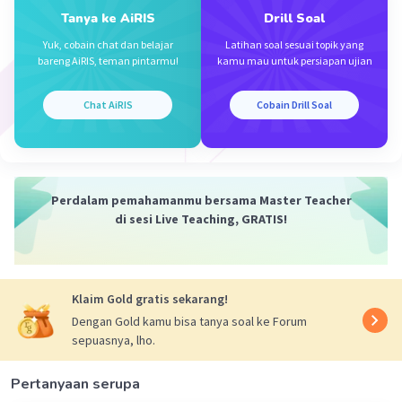
Iklan
Tanya ke AiRIS
Drill Soal
Yuk, cobain chat dan belajar
Latihan soal sesuai topik yang
bareng AiRIS, teman pintarmu!
kamu mau untuk persiapan ujian
Chat AiRIS
Cobain Drill Soal
Perdalam pemahamanmu bersama Master Teacher
di sesi Live Teaching, GRATIS!
Klaim Gold gratis sekarang!
Dengan Gold kamu bisa tanya soal ke Forum
sepuasnya, lho.
Pertanyaan serupa