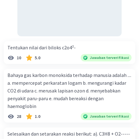
Tentukan nilai dari biloks c2o4²-
10
5.0
Jawaban terverifikasi
Bahaya gas karbon monoksida terhadap manusia adalah ....
a. mempercepat perkaratan logam b. mengurangi kadar
CO2 di udara c. merusak lapisan ozon d. menyebabkan
penyakit paru-paru e. mudah bereaksi dengan
haemoglobin
28
1.0
Jawaban terverifikasi
Selesaikan dan setarakan reaksi berikut: a). C3H8 + O2-----