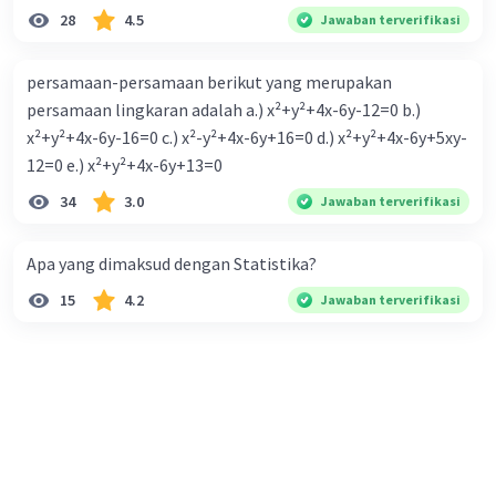
memiliki peluang yang sama untuk diambil, yaitu
28
4.5
Jawaban terverifikasi
1/8 (karena di dalam kotak terdapat total 8 bola)
dan jumlah pengambilannya adalah 6.
persamaan-persamaan berikut yang merupakan
persamaan lingkaran adalah a.) x²+y²+4x-6y-12=0 b.)
Sehingga, jumlah cara Bani mengambil 6 bola
x²+y²+4x-6y-16=0 c.) x²-y²+4x-6y+16=0 d.) x²+y²+4x-6y+5xy-
secara acak dengan pengembalian adalah:
12=0 e.) x²+y²+4x-6y+13=0
(1/8)⁶ x 6⁶ = 0,01953
34
3.0
Jawaban terverifikasi
Selanjutnya, untuk menghitung peluang
Apa yang dimaksud dengan Statistika?
terambilnya 2 bola hijau, kita harus menghitung
jumlah cara Bani mengambil 2 bola hijau dari 4
15
4.2
Jawaban terverifikasi
bola hijau, dan jumlah cara Bani mengambil bola
sebanyak 6 kali secara acak dengan
pengembalian, kemudian dibagi dengan jumlah
kemungkinan total pengambilan 6 bola yang
tersedia:
Peluang terambilnya 2 bola hijau = (jumlah cara