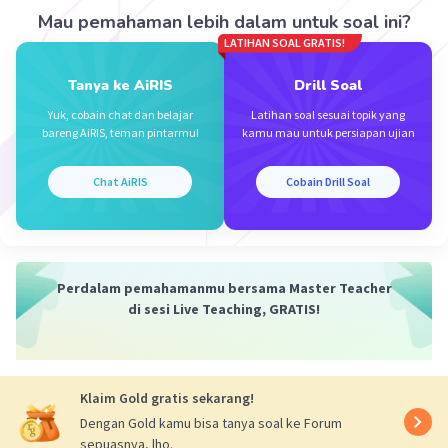
S
= 10(87)
Mau pemahaman lebih dalam untuk soal ini?
20
S
= 870
LATIHAN SOAL GRATIS!
20
Jadi, banyaknya kursi di ruangan tersebut ada
Tanya ke AiRIS
Drill Soal
870 kursi
Yuk, cobain chat dan belajar
Latihan soal sesuai topik yang
bareng AiRIS, teman pintarmu!
kamu mau untuk persiapan ujian
·
0.0
(
0
)
Balas
Beri Rating
Chat AiRIS
Cobain Drill Soal
Perdalam pemahamanmu bersama Master Teacher
Iklan
di sesi Live Teaching, GRATIS!
Klaim Gold gratis sekarang!
Dengan Gold kamu bisa tanya soal ke Forum
sepuasnya, lho.