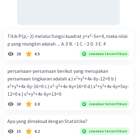
Titik P(p,−2) melalui fungsi kuadrat y=x²−5x+4, maka nilai
p yang mungkin adalah .... A. 0 B. −1 C. −2 D. 3 E. 4
28
4.5
Jawaban terverifikasi
persamaan-persamaan berikut yang merupakan
persamaan lingkaran adalah a.) x²+y²+4x-6y-12=0 b.)
x²+y²+4x-6y-16=0 c.) x²-y²+4x-6y+16=0 d.) x²+y²+4x-6y+5xy-
12=0 e.) x²+y²+4x-6y+13=0
38
3.0
Jawaban terverifikasi
Apa yang dimaksud dengan Statistika?
15
4.2
Jawaban terverifikasi