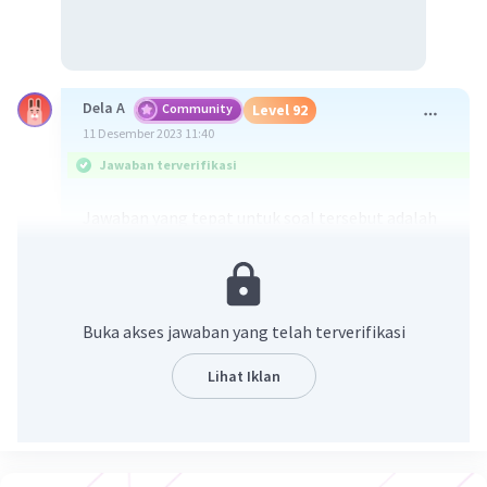
Dela A
Community
Level 92
11 Desember 2023 11:40
Jawaban terverifikasi
Jawaban yang tepat untuk soal tersebut adalah
870 kursi
Dimetahui baris pertama (a) = 15
b (beda) = 3
Buka akses jawaban yang telah terverifikasi
Ditanya = jumlah kursi di ruangan tersebut (S
)
20
Penyelesaian =
Lihat Iklan
S
= n/2 (2a + (n – 1)b)
n
S
= 20/2 (2(15) + (20 – 1)3)
20
S
= 10(30 + (19)3)
20
S
= 10(30 + 57)
20