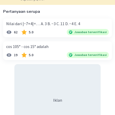
Pertanyaan serupa
Nilai dari |−7+4|=… A. 3 B. −3 C. 11 D. −4 E. 4
62
5.0
Jawaban terverifikasi
cos 105° - cos 15° adalah
19
5.0
Jawaban terverifikasi
Iklan