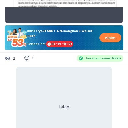
Ikuti Tryout SNBT & Menangkan E-Wallet
100rb
Klaim
Habis dalam
01
:
19
:
31
:
22
1
1
Jawaban terverifikasi
Iklan