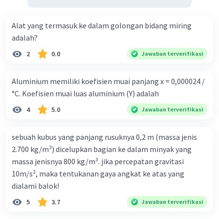
Alat yang termasuk ke dalam golongan bidang miring
adalah?
2
0.0
Jawaban terverifikasi
Aluminium memiliki koefisien muai panjang x = 0,000024 /
°C. Koefisien muai luas aluminium (Y) adalah
4
5.0
Jawaban terverifikasi
sebuah kubus yang panjang rusuknya 0,2 m (massa jenis
2.700 kg/m³) dicelupkan bagian ke dalam minyak yang
massa jenisnya 800 kg/m³. jika percepatan gravitasi
10m/s², maka tentukanan gaya angkat ke atas yang
dialami balok!
5
3.7
Jawaban terverifikasi