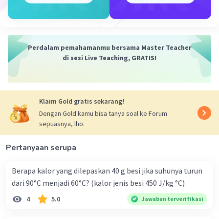
= 40° × ⅘
= 160°/5
=
32°R
Jawaban yang tepat adalah 32°R.
Perdalam pemahamanmu bersama Master Teacher
di sesi Live Teaching, GRATIS!
·
0.0
(
0
)
Balas
Beri Rating
Klaim Gold gratis sekarang!
Dengan Gold kamu bisa tanya soal ke Forum
sepuasnya, lho.
Pertanyaan serupa
Berapa kalor yang dilepaskan 40 g besi jika suhunya turun
dari 90°C menjadi 60°C? (kalor jenis besi 450 J/kg °C)
4
5.0
Jawaban terverifikasi