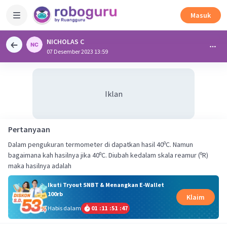
Masuk
NICHOLAS C
07 Desember 2023 13:59
Iklan
Pertanyaan
Dalam pengukuran termometer di dapatkan hasil 40⁰C. Namun
bagaimana kah hasilnya jika 40⁰C. Diubah kedalam skala reamur (⁰R)
maka hasilnya adalah
Ikuti Tryout SNBT & Menangkan E-Wallet
100rb
Klaim
Habis dalam
01
:
11
:
51
:
46