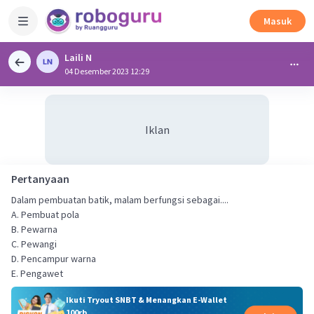
Masuk
Laili N
04 Desember 2023 12:29
Iklan
Pertanyaan
Dalam pembuatan batik, malam berfungsi sebagai....
A. Pembuat pola
B. Pewarna
C. Pewangi
D. Pencampur warna
E. Pengawet
Ikuti Tryout SNBT & Menangkan E-Wallet
100rb