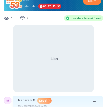
Klaim
Habis dalam
00
:
17
:
15
:
52
2
1
Jawaban terverifikasi
Iklan
Maharani M
Level 7
05 Desember 2023 02:08