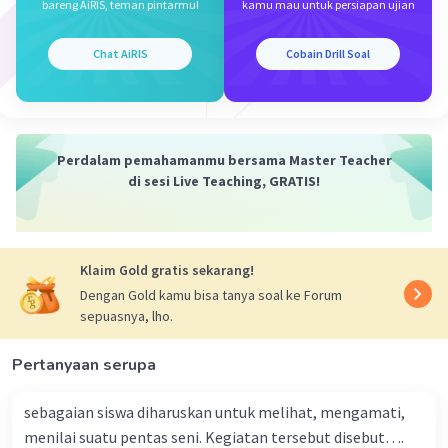
bareng AiRIS, teman pintarmu!
kamu mau untuk persiapan ujian
Malam berfungsi sebagai perintang warna kain,
sehingga pola yang dibuat bisa terlihat jelas.
Chat AiRIS
Cobain Drill Soal
·
0.0
(
0
)
Balas
Beri Rating
Perdalam pemahamanmu bersama Master Teacher
di sesi Live Teaching, GRATIS!
Klaim Gold gratis sekarang!
Dengan Gold kamu bisa tanya soal ke Forum
sepuasnya, lho.
Pertanyaan serupa
sebagaian siswa diharuskan untuk melihat, mengamati,
menilai suatu pentas seni. Kegiatan tersebut disebut….