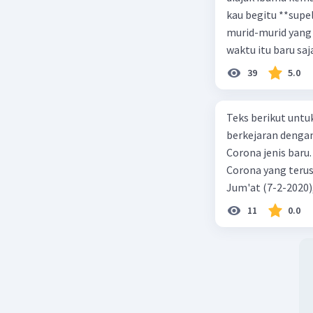
kau begitu **sup
murid-murid yang 
waktu itu baru saj
39
5.0
Teks berikut untu
berkejaran denga
Corona jenis baru.
Corona yang terus
Jum'at (7-2-2020
akibat virus Coro
11
0.0
yang terinfeksi me
tempat vi kesehata
telah menyebar ke
kecepatan penuh 
penyakit pernapas
berupaya menemuk