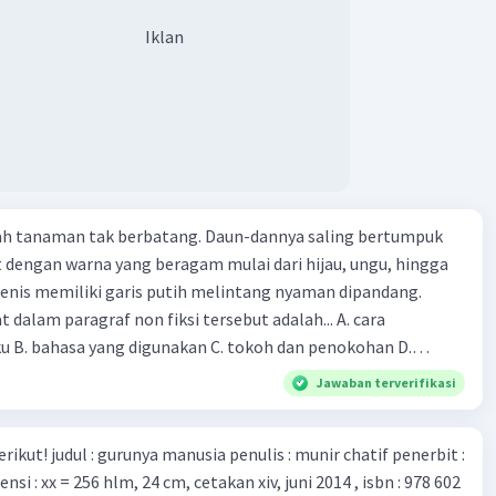
n peta genetik virus. 4) Ilmuwan dari Australia, Kanada,
Iklan
ut menciptakan berbagai jenis inokulasi bersama sejumlah
 dan vaksin. Beberapa waktu lalu, Kepala Laboratorium
 dari Institut Peter Doherty untuk Infeksi dan kekebalan,
n Druce, menyatakan mereka mengembangkan virus Corona
ri tubuh pasien yang terinfeksi untuk uji coba. Tanggapan
 berita tersebut adalah ... A. Pemerintah Australia telah
pi serangan virus Corona dengan menemukan vaksin virus
lah tanaman tak berbatang. Daun-dannya saling bertumpuk
 ilmuan perlu segera mempelajari virus corona yang menjadi
t dengan warna yang beragam mulai dari hijau, ungu, hingga
i kesehatan dunia karena persebarannya sangat cepat. C.
enis memiliki garis putih melintang nyaman dipandang.
 mawas diri dan menjaga kesehatan dalam menghadapi
dalam paragraf non fiksi tersebut adalah... A. cara
rona yang mulai menyebar di Indonesia, D. Virus corona
ku B. bahasa yang digunakan C. tokoh dan penokohan D.
besar bagi kesehatan manusia.
ita
Jawaban terverifikasi
munir chatif penerbit :