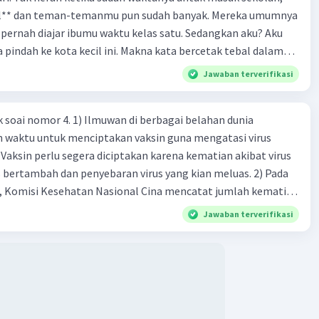
el** dan teman-temanmu pun sudah banyak. Mereka umumnya
pernah diajar ibumu waktu kelas satu. Sedangkan aku? Aku
a pindah ke kota kecil ini. Makna kata bercetak tebal dalam
kutipan cerpen tersebut adalah .... A. ramah C. santun B. sopan D. baik
Jawaban terverifikasi
k soai nomor 4. 1) Ilmuwan di berbagai belahan dunia
n waktu untuk menciptakan vaksin guna mengatasi virus
 Vaksin perlu segera diciptakan karena kematian akibat virus
 bertambah dan penyebaran virus yang kian meluas. 2) Pada
), Komisi Kesehatan Nasional Cina mencatat jumlah kematian
na baru telah mencapai 636 kasus, sedangkan jumlah warga
Jawaban terverifikasi
njadi 31.161 kasus. Kasus terbanyak terjadi di Hubei, Cina,
n du niairus pertama muncul. Selain di Cina, virus itu kini
 lebih dari 25 negara. 3) Para ilmuwan bekerja dalam
untuk menemukan vaksin bagi virus Corona baru atau
an akut 2019-nCOV. Sebagai pusat epidemic, ilmuwan Cina
an vaksin bagi virus itu. Perkembangan terbaru adalah