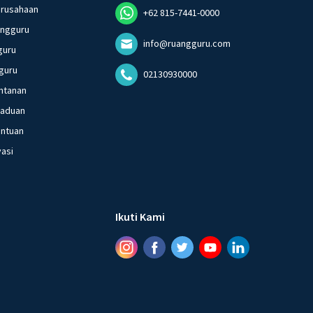
erusahaan
+62 815-7441-0000
angguru
info@ruangguru.com
guru
guru
02130930000
ntanan
gaduan
entuan
vasi
Ikuti Kami