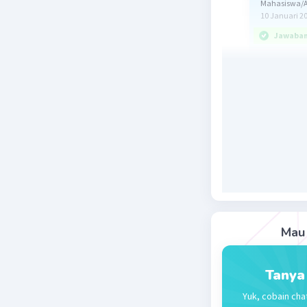
Mahasiswa/Al
10 Januari 2
Jawaban 
Jawabanny
pendapat 
Simak pen
Menurut K
diikatkan.
suatu teks
Biasanya 
Mau 
jadi, oleh
Kalimat 
Tanya
'dengan 
Yuk, cobain cha
citra pem