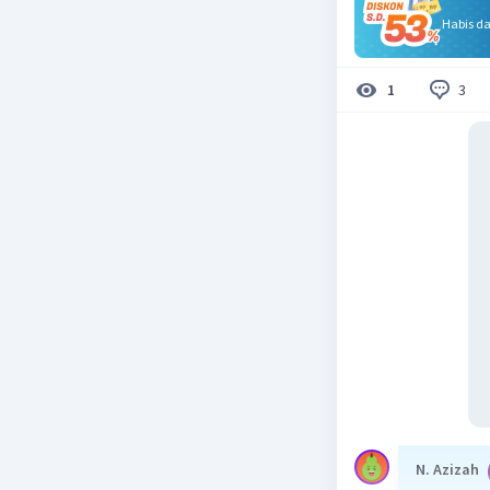
Habis d
3
1
N. Azizah