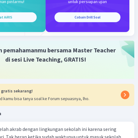
man pintarmu!
untuk persiapan ujian
·
3.7
(
3
)
Balas
ating
at AiRIS
Cobain Drill Soal
el 1
 14:35
 penting yang dinyatakan dalam paragraf pertama
m pemahamanmu bersama Master Teacher
di sesi Live Teaching, GRATIS!
Iklan
·
0.0
(
0
)
Balas
ating
el 1
 14:36
 gratis sekarang!
 yang dinyatakan dalam paragraf pertama
d kamu bisa tanya soal ke Forum sepuasnya, lho.
·
0.0
(
0
)
Balas
ating
a
 telah akrab dengan lingkungan sekolah ini karena sering
ri. Tak heran ketika sudah waktunya untuk masuk sekolah,