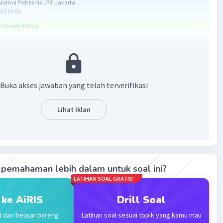
umni Politeknik LP3I Jakarta
023 09:06
terverifikasi
a : tidak, Karena kalimat tersebut bukan merupakan
atau fakta, tetapi merupakan
kalimat simpulan.
Buka akses jawaban yang telah terverifikasi
jelasan berikut
BBI, simpulan adalah sesuatu yang disimpulkan atau
Lihat Iklan
 Simpulan bisa didefinisikan sebagai gagasan akhir dari
, uraian, bacaan, dan sebagainya.
simpulan menggunakan kata dengan demikian, sehingga,
pemahaman lebih dalam untuk soal ini?
 karena itu, dan lain sebagainya.
LATIHAN SOAL GRATIS!
pada soal merupakan
simpulan
karena menggunakan kata
 ke AiRIS
Drill Soal
demikian' yang digunakan untuk menyimpulkan mengapa
t dan belajar bareng
Latihan soal sesuai topik yang kamu mau
uda semakin harum.