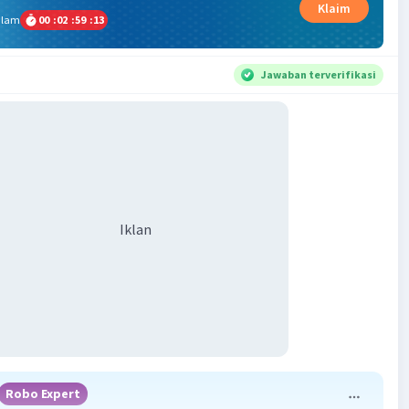
Klaim
alam
00
:
02
:
59
:
12
Jawaban terverifikasi
Iklan
Robo Expert