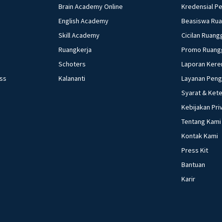
Brain Academy Online
Kredensial P
English Academy
Beasiswa Ru
Skill Academy
Cicilan Ruang
Ruangkerja
Promo Ruang
Schoters
Laporan Kere
ess
Kalananti
Layanan Pen
Syarat & Ket
Kebijakan Pri
Tentang Kami
Kontak Kami
Press Kit
Bantuan
Karir