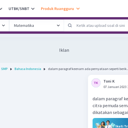
UTBK/SNBT
Produk Ruangguru
Iklan
SMP
Bahasa Indonesia
dalam paragraf keenam ada pernyataan seperti berik..
Toni K
07 Januari 2023 
dalam paragraf ke
citra pemuda sema
dikatakan sebagai
Ikuti T