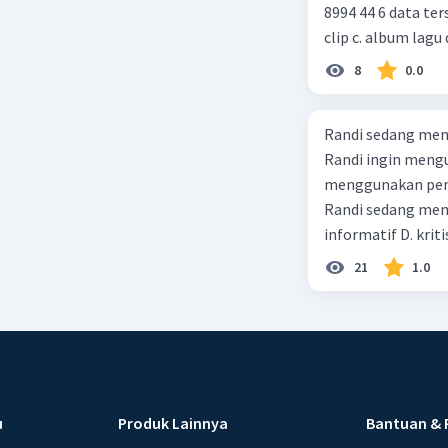
8994 44 6 data tersebut termasuk identitas untuk teks ulasan.... a. buku b. video
clip c. album lagu 
8
0.0
Randi sedang meng
Randi ingin mengu
menggunakan pendekatan sosiol
Randi sedang membuat t
informatif D. kriti
21
1.0
u
Produk Lainnya
Bantuan & 