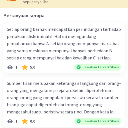
sepuasnya, lho.
·
0.0
(
0
)
Balas
Beri Rating
Pertanyaan serupa
Setiap orang berhak mendapatkan perlindungan terhadap
perlakuan diskriminatif. Hal ini me- ngandung
pemahaman bahwa A. setiap orang mempunyai martabat
yang sama meskipun mempunyai banyak perbedaan B.
setiap orang mempunyai hak dan kewajiban C. setiap
orang wajib menjunjung tinggi nilai-nilai kemanusiaan D.
1
5.0
Jawaban terverifikasi
setiap orang wajib menghargai orang lain E. hak dan
kewajiban harus dijunjung tinggi oleh setiap orang
Sumber lisan merupakan keterangan langsung dari orang-
orang yang mengalami p sejarah. Selain diperoleh dari
orang-orang yang mengalami persitiwa secara la sumber
lisan juga dapat diperoleh dari orang-orang yang
mengetahui suatu peristiw secara rinci. Dengan kata lain
sumber sejarah lisan dapat digunakan untuk sumba dan
1
0.0
Jawaban terverifikasi
sekunder. Bagaimana cara mendapatkan sumber sejarah