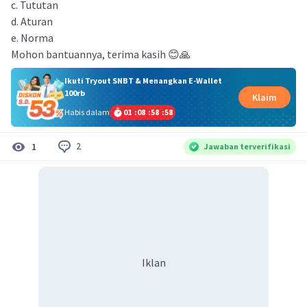
c. Tututan
d. Aturan
e. Norma
Mohon bantuannya, terima kasih 😊🙏
Ikuti Tryout SNBT & Menangkan E-Wallet
100rb
Klaim
Habis dalam
01
:
08
:
58
:
57
2
1
Jawaban terverifikasi
Iklan