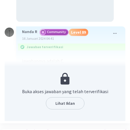
Nanda R
Community
Level 89
16 Januari 2024 04:41
Jawaban terverifikasi
jawabannya adalah C.
Tuntutan adalah individu yang melaksanakan
kewajiban atau berkewarganegaraan dalam
masyarakat. Mereka berusaha menjaga
Buka akses jawaban yang telah terverifikasi
keseimbangan antara hak dan kewajiban
mereka, serta mendukung pada aturan, norma,
Lihat Iklan
dan kebijakan yang ada dalam masyarakat
·
0.0
(
0
)
Balas
Beri Rating