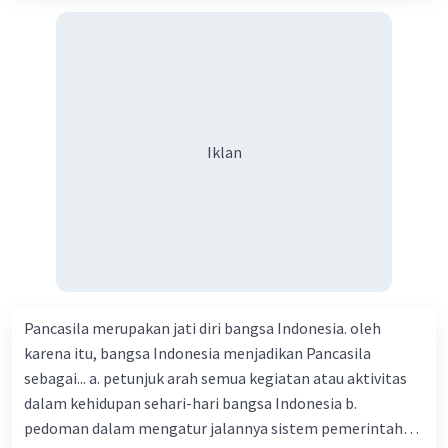
secara lisan denga tepat? Sumber sejarah merupakan
segala sesuatu yang mengandung informasi tenta
peristiwa sejarah. Informasi yang dijadikan sumber sejarah
harus berasal dari aktivi pada masa lampau. Sumber
sejarah berfungsi sebagai sarana penyampaian inform
ristiwa sejarah di masa lampau. Bagaimana cara
Iklan
membuktikan keaslian suatu sumber sejarah? Sumber
sejarah berdasarkan bentuknya dibagi menjadi tiga, yaitu
sumber tertulis, sumber lisan, dan sumber benda. Sumber
tertulis merupakan sumber sejarah yang memberikan
informasi melalui tulisan. Sumber lisan merupakan
sumber sejarah yang disampaikan secara lisan oleh orang
yang menyaksikan, mendengar, atau mengalami langsung
Pancasila merupakan jati diri bangsa Indonesia. oleh
suatu peristiwa sejarah. Sumber benda merupakan sumber
karena itu, bangsa Indonesia menjadikan Pancasila
sejarah yang diperoleh dari benda-benda peninggalan
sebagai... a. petunjuk arah semua kegiatan atau aktivitas
sejarah. Mengapa sumber sejarah sangat penting dalam
dalam kehidupan sehari-hari bangsa Indonesia b.
sejarah? Sumber sejarah lisan sangat bermanfaat agar
pedoman dalam mengatur jalannya sistem pemerintahan
sejarah dapat terus diingat oleh masyarakat sebagai