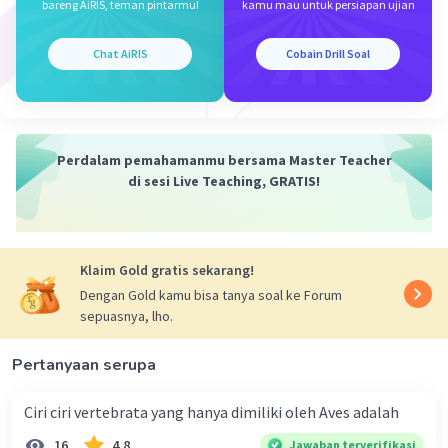
bareng AiRIS, teman pintarmu!
kamu mau untuk persiapan ujian
Oleh karena itu, jawaban yang tepat adalah A.
glukosa
Chat AiRIS
Cobain Drill Soal
·
0.0
(
0
)
Balas
Beri Rating
Perdalam pemahamanmu bersama Master Teacher
di sesi Live Teaching, GRATIS!
Iklan
Klaim Gold gratis sekarang!
Dengan Gold kamu bisa tanya soal ke Forum
sepuasnya, lho.
Pertanyaan serupa
Ciri ciri vertebrata yang hanya dimiliki oleh Aves adalah
16
4.8
Jawaban terverifikasi