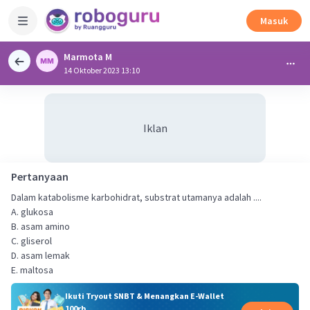
Masuk
Marmota M
14 Oktober 2023 13:10
Iklan
Pertanyaan
Dalam katabolisme karbohidrat, substrat utamanya adalah ....
A. glukosa
B. asam amino
C. gliserol
D. asam lemak
E. maltosa
Ikuti Tryout SNBT & Menangkan E-Wallet
100rb