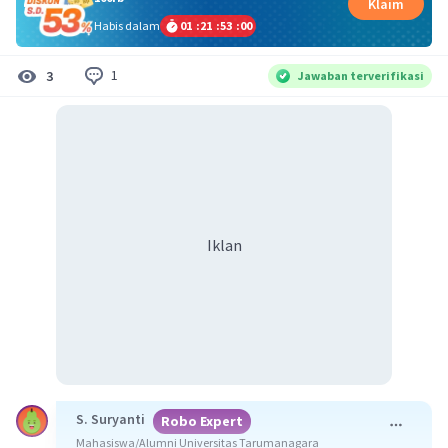
Klaim
Habis dalam
01
:
21
:
53
:
00
1
3
Jawaban terverifikasi
Iklan
S. Suryanti
Robo Expert
Mahasiswa/Alumni Universitas Tarumanagara